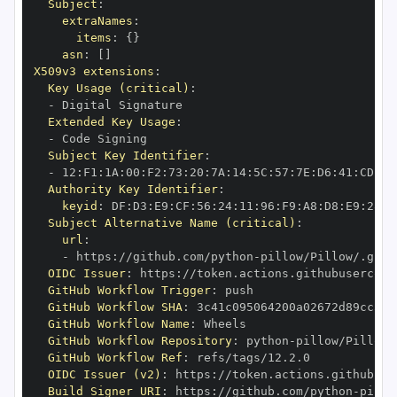
Subject
:
extraNames
:
items
:
{
}
asn
:
[
]
X509v3 extensions
:
Key Usage (critical)
:
-
Extended Key Usage
:
-
Subject Key Identifier
:
-
 12
:
F1
:
1A
:
00
:
F2
:
73
:
20
:
7A
:
14
:
5C
:
57
:
7E
:
D6
:
41
:
CD
:
C7
Authority Key Identifier
:
keyid
:
 DF
:
D3
:
E9
:
CF
:
56
:
24
:
11
:
96
:
F9
:
A8
:
D8
:
E9
:
28
:
5
Subject Alternative Name (critical)
:
url
:
-
 https
:
//github.com/python
-
OIDC Issuer
:
 https
:
GitHub Workflow Trigger
:
GitHub Workflow SHA
:
GitHub Workflow Name
:
GitHub Workflow Repository
:
 python
-
GitHub Workflow Ref
:
OIDC Issuer (v2)
:
 https
:
Build Signer URI
:
 https
:
//github.com/python
-