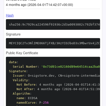
4 months ago (2026-04-01T14:42:07+00:00)
Hash
sha256:9c7929ca224596f91936c2d3a0093002c792bf374e3d
Signature
MEYCIQC2Tx3NlIME066TjFXB/3HzYIOJboD3s3MbwrUx4jZCQgI
Public Key Certificate
data
:
Serial Number
:
'0x73d01ce02160d89e64514caa2ba0e2d
Signature
:
Issuer
:
 O=sigstore.dev
,
 CN=sigstore
-
Validity
:
Not Before
:
 4 months ago (2026
-
04
-
01T14
:
41
:
39+0
Not After
:
 4 months ago (2026
-
04
-
01T14
:
51
:
39+00
Algorithm
:
name
:
namedCurve
:
 P
-
256