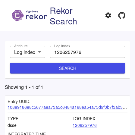
Rekor
Search
Attribute
Log Index
Log Index
SEARCH
Showing
1
-
1
of
1
Entry UUID:
108e9186e8c5677aea73a5c6484a168ea54a75d9f0b7f3ab358092a0c802636482739c90b1f941ff
TYPE
LOG INDEX
dsse
1206257976
INTEGRATED TIME