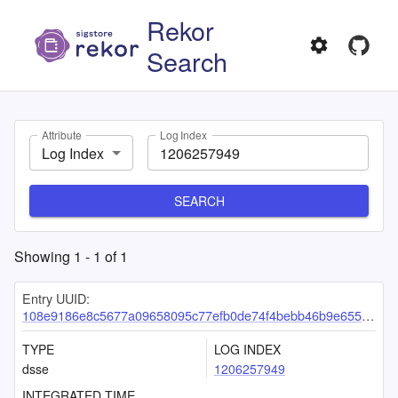
Rekor
Search
Attribute
Log Index
Log Index
SEARCH
Showing
1
-
1
of
1
Entry UUID:
108e9186e8c5677a09658095c77efb0de74f4bebb46b9e6558b72f3bb8304a2238dbef098fa8cc56
TYPE
LOG INDEX
dsse
1206257949
INTEGRATED TIME