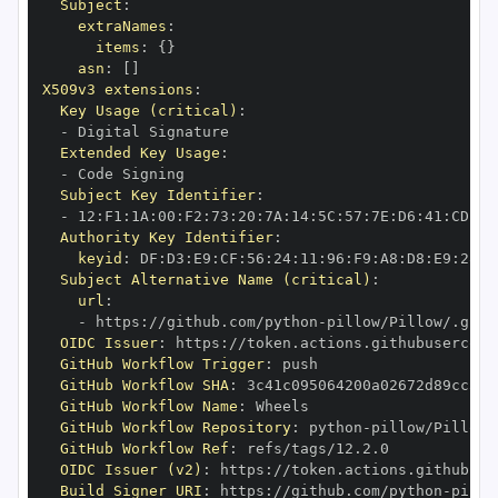
Subject
:
extraNames
:
items
:
{
}
asn
:
[
]
X509v3 extensions
:
Key Usage (critical)
:
-
Extended Key Usage
:
-
Subject Key Identifier
:
-
 12
:
F1
:
1A
:
00
:
F2
:
73
:
20
:
7A
:
14
:
5C
:
57
:
7E
:
D6
:
41
:
CD
:
C7
Authority Key Identifier
:
keyid
:
 DF
:
D3
:
E9
:
CF
:
56
:
24
:
11
:
96
:
F9
:
A8
:
D8
:
E9
:
28
:
5
Subject Alternative Name (critical)
:
url
:
-
 https
:
//github.com/python
-
OIDC Issuer
:
 https
:
GitHub Workflow Trigger
:
GitHub Workflow SHA
:
GitHub Workflow Name
:
GitHub Workflow Repository
:
 python
-
GitHub Workflow Ref
:
OIDC Issuer (v2)
:
 https
:
Build Signer URI
:
 https
:
//github.com/python
-