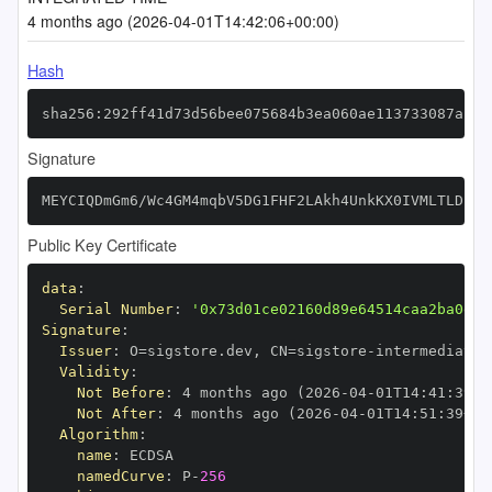
4 months ago (2026-04-01T14:42:06+00:00)
Hash
sha256:292ff41d73d56bee075684b3ea060ae113733087af38
Signature
MEYCIQDmGm6/Wc4GM4mqbV5DG1FHF2LAkh4UnkKX0IVMLTLDFgI
Public Key Certificate
data
:
Serial Number
:
'0x73d01ce02160d89e64514caa2ba0e2d
Signature
:
Issuer
:
 O=sigstore.dev
,
 CN=sigstore
-
Validity
:
Not Before
:
 4 months ago (2026
-
04
-
01T14
:
41
:
39+0
Not After
:
 4 months ago (2026
-
04
-
01T14
:
51
:
39+00
Algorithm
:
name
:
namedCurve
:
 P
-
256