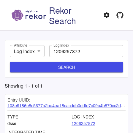
Rekor
Search
Attribute
Log Index
Log Index
SEARCH
Showing
1
-
1
of
1
Entry UUID:
108e9186e8c5677a2be4ea18cacddb0ddfe7c09b4b870cc2dd2e7bc874ae3ff08c9147291d0d5c36
TYPE
LOG INDEX
dsse
1206257872
INTEGRATED TIME