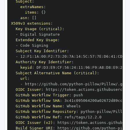
Subject
:
extraNames
:
items
:
{
}
asn
:
[
]
X509v3 extensions
:
Key Usage (critical)
:
-
Extended Key Usage
:
-
Subject Key Identifier
:
-
 12
:
F1
:
1A
:
00
:
F2
:
73
:
20
:
7A
:
14
:
5C
:
57
:
7E
:
D6
:
41
:
CD
:
C7
Authority Key Identifier
:
keyid
:
 DF
:
D3
:
E9
:
CF
:
56
:
24
:
11
:
96
:
F9
:
A8
:
D8
:
E9
:
28
:
5
Subject Alternative Name (critical)
:
url
:
-
 https
:
//github.com/python
-
OIDC Issuer
:
 https
:
GitHub Workflow Trigger
:
GitHub Workflow SHA
:
GitHub Workflow Name
:
GitHub Workflow Repository
:
 python
-
GitHub Workflow Ref
:
OIDC Issuer (v2)
:
 https
:
Build Signer URI
:
 https
:
//github.com/python
-