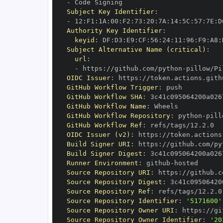
-
Subject Key Identifier
:
-
 12
:
F1
:
1A
:
00
:
F2
:
73
:
20
:
7A
:
14
:
5C
:
57
:
7E
:
D
Authority Key Identifier
:
keyid
:
 DF
:
D3
:
E9
:
CF
:
56
:
24
:
11
:
96
:
F9
:
A8
:
Subject Alternative Name (critical)
:
url
:
-
 https
:
//github.com/python
-
OIDC Issuer
:
 https
:
GitHub Workflow Trigger
:
GitHub Workflow SHA
:
GitHub Workflow Name
:
GitHub Workflow Repository
:
 python
-
GitHub Workflow Ref
:
OIDC Issuer (v2)
:
 https
:
Build Signer URI
:
 https
:
//github.com/py
Build Signer Digest
:
Runner Environment
:
 github
-
Source Repository URI
:
 https
:
//github.c
Source Repository Digest
:
Source Repository Ref
:
Source Repository Identifier
:
'5171600'
Source Repository Owner URI
:
 https
:
//gi
Source Repository Owner Identifier
:
'20