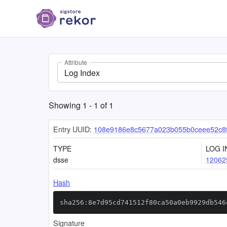
Attribute
Log Index
Showing
1
-
1
of
1
Entry UUID:
108e9186e8c5677a023b055b0ceee52c8f
TYPE
LOG I
dsse
12062
Hash
sha256:8e7d95cd741512f80ca50a0eb9929db546
Signature