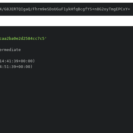
4/G8JERTQIgaQ/Fhrm9eSDoUGuF1ykHfqBcgfYS+n8G2oyTmgEPCxY=
caa2ba0e2d2584cc7c5'
14
:
41
:
39+00
:
4
:
51
:
39+00
: