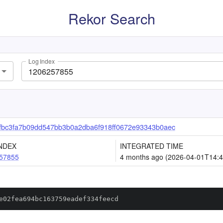
Rekor Search
Log Index
bc3fa7b09dd547bb3b0a2dba6f918ff0672e93343b0aec
NDEX
INTEGRATED TIME
57855
4 months ago (2026-04-01T14:4
e02fea694bc163759eadef334feecd