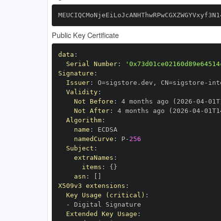
MEUCIQCMoNjeEiLoJcANHThwRPwCGXZWGYVxyf3N1
Public Key Certificate
data
:
Serial Number
:
'0x73d01ce02160d89e64514
Signature
:
Issuer
:
 O=sigstore.dev
,
 CN=sigstore
-
Validity
:
Not Before
:
 4 months ago (2026
-
04
-
01T
Not After
:
 4 months ago (2026
-
04
-
01T1
Algorithm
:
name
:
namedCurve
:
 P
-
256
Subject
:
extraNames
:
items
:
{
}
asn
:
[
]
X509v3 extensions
:
Key Usage (critical)
:
-
Extended Key Usage
: