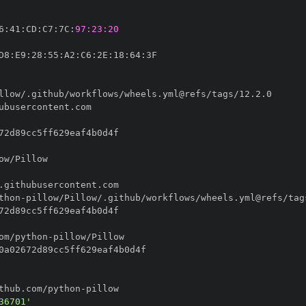
6
:
41
:
CD
:
C7
:
7C
:
97:23:20
D8
:
E9
:
28
:
55
:
A2
:
C6
:
2E
:
18
:
64
:
thon
-
om/python
-
thub.com/python
-
36701'