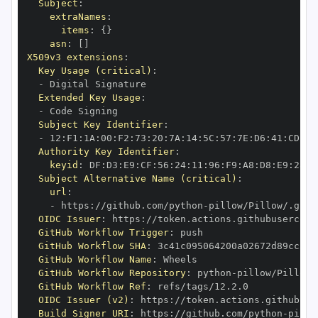
Subject
:
extraNames
:
items
:
{
}
asn
:
[
]
X509v3 extensions
:
Key Usage (critical)
:
-
Extended Key Usage
:
-
Subject Key Identifier
:
-
 12
:
F1
:
1A
:
00
:
F2
:
73
:
20
:
7A
:
14
:
5C
:
57
:
7E
:
D6
:
41
:
CD
:
C7
Authority Key Identifier
:
keyid
:
 DF
:
D3
:
E9
:
CF
:
56
:
24
:
11
:
96
:
F9
:
A8
:
D8
:
E9
:
28
:
5
Subject Alternative Name (critical)
:
url
:
-
 https
:
//github.com/python
-
OIDC Issuer
:
 https
:
GitHub Workflow Trigger
:
GitHub Workflow SHA
:
GitHub Workflow Name
:
GitHub Workflow Repository
:
 python
-
GitHub Workflow Ref
:
OIDC Issuer (v2)
:
 https
:
Build Signer URI
:
 https
:
//github.com/python
-