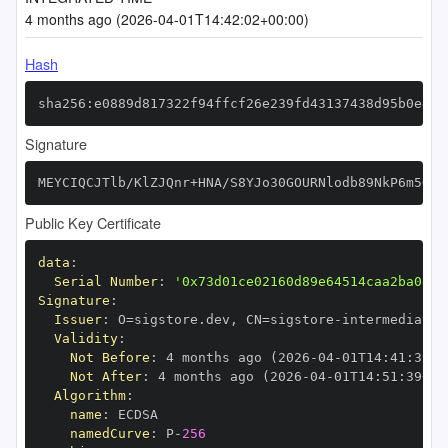
4 months ago (2026-04-01T14:42:02+00:00)
Hash
sha256:e0889d817322f94ffcf26e239fd43137438d95b0e40f
Signature
MEYCIQCJTlb/KlZJQnr+HNA/S8YJo30GOURNlodb89NkP6m5GgI
Public Key Certificate
data
:
Serial Number
:
'0x73d01ce02160d89e64514caa2ba0e2d
Signature
:
Issuer
:
 O=sigstore.dev
,
 CN=sigstore
-
Validity
:
Not Before
:
 4 months ago (2026
-
04
-
01T14
:
41
:
39+0
Not After
:
 4 months ago (2026
-
04
-
01T14
:
51
:
39+00
Algorithm
:
name
:
namedCurve
:
 P
-
256