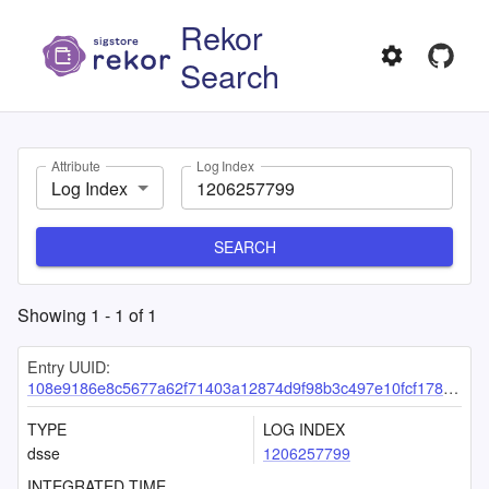
Rekor
Search
Attribute
Log Index
Log Index
SEARCH
Showing
1
-
1
of
1
Entry UUID:
108e9186e8c5677a62f71403a12874d9f98b3c497e10fcf178be222a5f295a855f58be443bc247b7
TYPE
LOG INDEX
dsse
1206257799
INTEGRATED TIME