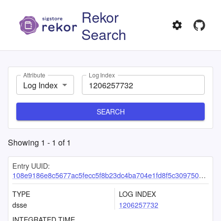
Rekor
Search
Attribute
Log Index
Log Index
SEARCH
Showing
1
-
1
of
1
Entry UUID:
108e9186e8c5677ac5fecc5f8b23dc4ba704e1fd8f5c30975052ffbcc5dc494ac47b67022738809f
TYPE
LOG INDEX
dsse
1206257732
INTEGRATED TIME