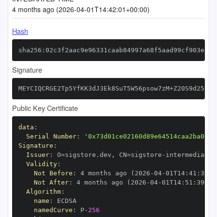
4 months ago (2026-04-01T14:42:01+00:00)
Hash
sha256:02c3f2aac9e96331caab84997a68f5aad99cf903e235
Signature
MEYCIQCRGE2Tp5YfKK3dJ3Ek8SuT5W56psow7zM+Z20S9d25UgI
Public Key Certificate
data
:
Serial Number
:
'0x73d01ce02160d89e64514caa2ba0e2d
Signature
:
Issuer
:
 O=sigstore.dev
,
 CN=sigstore
-
Validity
:
Not Before
:
 4 months ago (2026
-
04
-
01T14
:
41
:
39+0
Not After
:
 4 months ago (2026
-
04
-
01T14
:
51
:
39+00
Algorithm
:
name
:
namedCurve
:
 P
-
256