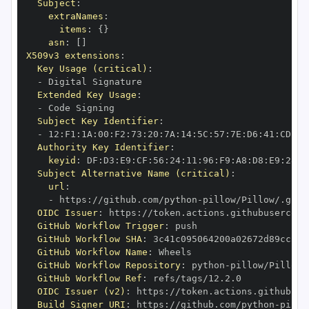
Subject
:
extraNames
:
items
:
{
}
asn
:
[
]
X509v3 extensions
:
Key Usage (critical)
:
-
Extended Key Usage
:
-
Subject Key Identifier
:
-
 12
:
F1
:
1A
:
00
:
F2
:
73
:
20
:
7A
:
14
:
5C
:
57
:
7E
:
D6
:
41
:
CD
:
C7
Authority Key Identifier
:
keyid
:
 DF
:
D3
:
E9
:
CF
:
56
:
24
:
11
:
96
:
F9
:
A8
:
D8
:
E9
:
28
:
5
Subject Alternative Name (critical)
:
url
:
-
 https
:
//github.com/python
-
OIDC Issuer
:
 https
:
GitHub Workflow Trigger
:
GitHub Workflow SHA
:
GitHub Workflow Name
:
GitHub Workflow Repository
:
 python
-
GitHub Workflow Ref
:
OIDC Issuer (v2)
:
 https
:
Build Signer URI
:
 https
:
//github.com/python
-