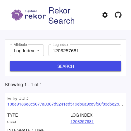
Rekor
Search
Attribute
Log Index
Log Index
SEARCH
Showing
1
-
1
of
1
Entry UUID:
108e9186e8c5677a0367d9241ed519eb6a9ce9f56f83d5e2bb45804f5d77f3f8e8b4f297df7504e1
TYPE
LOG INDEX
dsse
1206257681
INTEGRATED TIME