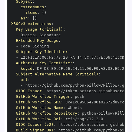
Subject
:
extraNames
:
items
:
{
}
asn
:
[
]
X509v3 extensions
:
Key Usage (critical)
:
-
Extended Key Usage
:
-
Subject Key Identifier
:
-
 12
:
F1
:
1A
:
00
:
F2
:
73
:
20
:
7A
:
14
:
5C
:
57
:
7E
:
D6
:
41
:
CD
:
C7
Authority Key Identifier
:
keyid
:
 DF
:
D3
:
E9
:
CF
:
56
:
24
:
11
:
96
:
F9
:
A8
:
D8
:
E9
:
28
:
5
Subject Alternative Name (critical)
:
url
:
-
 https
:
//github.com/python
-
OIDC Issuer
:
 https
:
GitHub Workflow Trigger
:
GitHub Workflow SHA
:
GitHub Workflow Name
:
GitHub Workflow Repository
:
 python
-
GitHub Workflow Ref
:
OIDC Issuer (v2)
:
 https
:
Build Signer URI
:
 https
:
//github.com/python
-