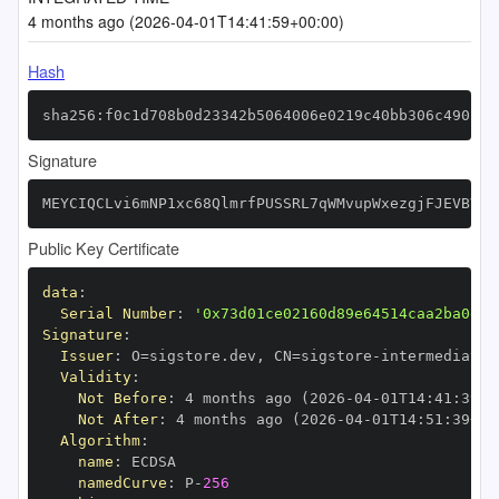
4 months ago (2026-04-01T14:41:59+00:00)
Hash
sha256:f0c1d708b0d23342b5064006e0219c40bb306c490280
Signature
MEYCIQCLvi6mNP1xc68QlmrfPUSSRL7qWMvupWxezgjFJEVBVQI
Public Key Certificate
data
:
Serial Number
:
'0x73d01ce02160d89e64514caa2ba0e2d
Signature
:
Issuer
:
 O=sigstore.dev
,
 CN=sigstore
-
Validity
:
Not Before
:
 4 months ago (2026
-
04
-
01T14
:
41
:
39+0
Not After
:
 4 months ago (2026
-
04
-
01T14
:
51
:
39+00
Algorithm
:
name
:
namedCurve
:
 P
-
256