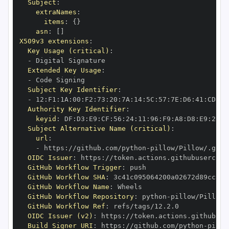
Subject
:
extraNames
:
items
:
{
}
asn
:
[
]
X509v3 extensions
:
Key Usage (critical)
:
-
Extended Key Usage
:
-
Subject Key Identifier
:
-
 12
:
F1
:
1A
:
00
:
F2
:
73
:
20
:
7A
:
14
:
5C
:
57
:
7E
:
D6
:
41
:
CD
:
C7
Authority Key Identifier
:
keyid
:
 DF
:
D3
:
E9
:
CF
:
56
:
24
:
11
:
96
:
F9
:
A8
:
D8
:
E9
:
28
:
5
Subject Alternative Name (critical)
:
url
:
-
 https
:
//github.com/python
-
OIDC Issuer
:
 https
:
GitHub Workflow Trigger
:
GitHub Workflow SHA
:
GitHub Workflow Name
:
GitHub Workflow Repository
:
 python
-
GitHub Workflow Ref
:
OIDC Issuer (v2)
:
 https
:
Build Signer URI
:
 https
:
//github.com/python
-