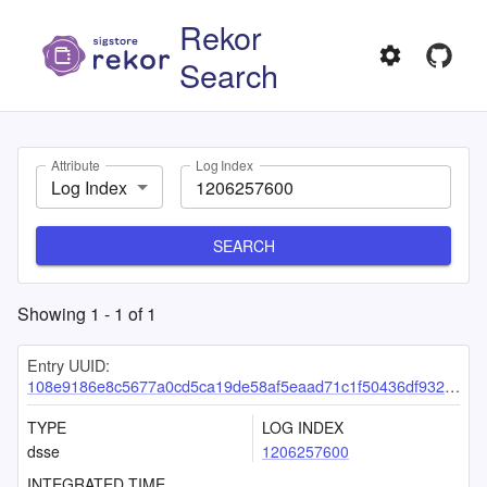
Rekor
Search
Attribute
Log Index
Log Index
SEARCH
Showing
1
-
1
of
1
Entry UUID:
108e9186e8c5677a0cd5ca19de58af5eaad71c1f50436df932f1f7e6e779cb0967ac700cf5d3404d
TYPE
LOG INDEX
dsse
1206257600
INTEGRATED TIME