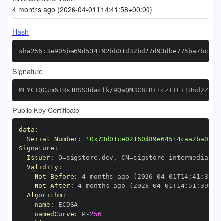
4 months ago (2026-04-01T14:41:58+00:00)
Hash
sha256:3e905ba69d534192bb01d32bd27d93dbe775ba7bc7bc
Signature
MEYCIQCJm6TRs1BSS3dacfk/9QaQM3C8tBr1czTTEi+Und2ZsQI
Public Key Certificate
data
:
Serial Number
:
'0x73d01ce02160d89e64514caa2ba0e2d
Signature
:
Issuer
:
 O=sigstore.dev
,
 CN=sigstore
-
Validity
:
Not Before
:
 4 months ago (2026
-
04
-
01T14
:
41
:
39+0
Not After
:
 4 months ago (2026
-
04
-
01T14
:
51
:
39+00
Algorithm
:
name
:
namedCurve
:
 P
-
256