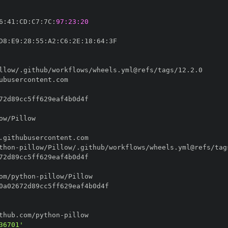
6
:
41
:
CD
:
C7
:
7C
:
97:23:20
D8
:
E9
:
28
:
55
:
A2
:
C6
:
2E
:
18
:
64
:
thon
-
om/python
-
thub.com/python
-
36701'