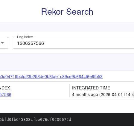
Rekor Search
Log Index
c0d04719bcfd23b253de0b3fae1c89ce9b6644f6e9fb53
NDEX
INTEGRATED TIME
57566
4 months ago (2026-04-01T14:4
6bfd0fb645808cfbe076df9209672d