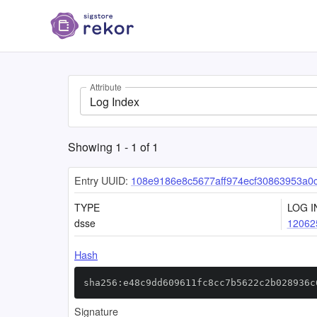
Attribute
Log Index
Showing
1
-
1
of
1
Entry UUID:
108e9186e8c5677aff974ecf30863953a0
TYPE
LOG I
dsse
12062
Hash
sha256:e48c9dd609611fc8cc7b5622c2b028936c
Signature