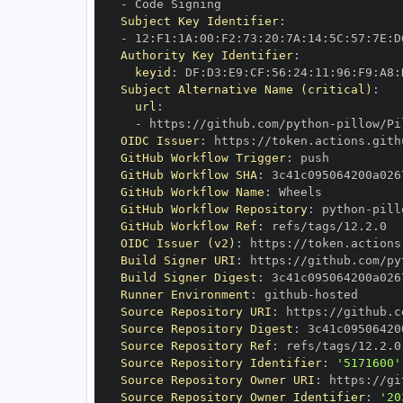
-
Subject Key Identifier
:
-
 12
:
F1
:
1A
:
00
:
F2
:
73
:
20
:
7A
:
14
:
5C
:
57
:
7E
:
D
Authority Key Identifier
:
keyid
:
 DF
:
D3
:
E9
:
CF
:
56
:
24
:
11
:
96
:
F9
:
A8
:
Subject Alternative Name (critical)
:
url
:
-
 https
:
//github.com/python
-
OIDC Issuer
:
 https
:
GitHub Workflow Trigger
:
GitHub Workflow SHA
:
GitHub Workflow Name
:
GitHub Workflow Repository
:
 python
-
GitHub Workflow Ref
:
OIDC Issuer (v2)
:
 https
:
Build Signer URI
:
 https
:
//github.com/py
Build Signer Digest
:
Runner Environment
:
 github
-
Source Repository URI
:
 https
:
//github.c
Source Repository Digest
:
Source Repository Ref
:
Source Repository Identifier
:
'5171600'
Source Repository Owner URI
:
 https
:
//gi
Source Repository Owner Identifier
:
'20