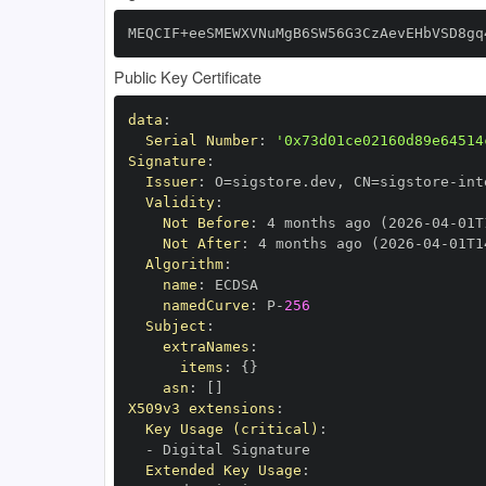
MEQCIF+eeSMEWXVNuMgB6SW56G3CzAevEHbVSD8gq
Public Key Certificate
data
:
Serial Number
:
'0x73d01ce02160d89e64514
Signature
:
Issuer
:
 O=sigstore.dev
,
 CN=sigstore
-
Validity
:
Not Before
:
 4 months ago (2026
-
04
-
01T
Not After
:
 4 months ago (2026
-
04
-
01T1
Algorithm
:
name
:
namedCurve
:
 P
-
256
Subject
:
extraNames
:
items
:
{
}
asn
:
[
]
X509v3 extensions
:
Key Usage (critical)
:
-
Extended Key Usage
: