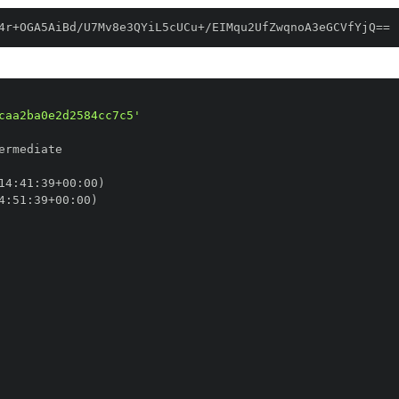
4r+OGA5AiBd/U7Mv8e3QYiL5cUCu+/EIMqu2UfZwqnoA3eGCVfYjQ==
caa2ba0e2d2584cc7c5'
14
:
41
:
39+00
:
4
:
51
:
39+00
: