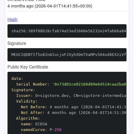
4 months ago (2026-04-01T14:41:55+00:00)
Hash
sha256:389f88b28cfab74a53ed1660e56232e24fab66a847a2
Signature
MEUCIQDBTIf5o82nAIucjoFJXyhXDmTXaMPv504od8EX2iVfbgI
Public Key Certificate
data
:
Serial Number
:
'0x73d01ce02160d89e64514caa2ba0e2d
Signature
:
Issuer
:
 O=sigstore.dev
,
 CN=sigstore
-
Validity
:
Not Before
:
 4 months ago (2026
-
04
-
01T14
:
41
:
39+0
Not After
:
 4 months ago (2026
-
04
-
01T14
:
51
:
39+00
Algorithm
:
name
:
namedCurve
:
 P
-
256