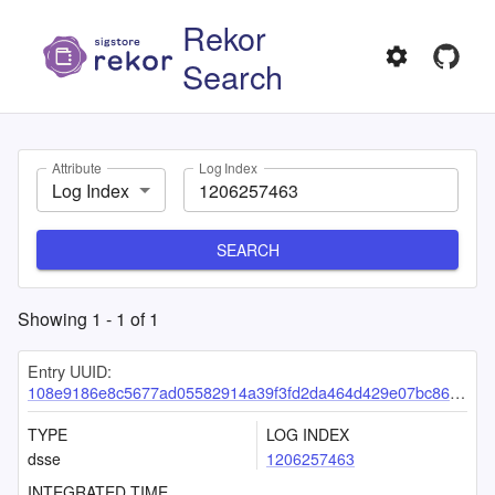
Rekor
Search
Attribute
Log Index
Log Index
SEARCH
Showing
1
-
1
of
1
Entry UUID:
108e9186e8c5677ad05582914a39f3fd2da464d429e07bc867afb72737cd3673bed04367d6c4eaba
TYPE
LOG INDEX
dsse
1206257463
INTEGRATED TIME