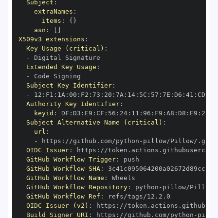
Subject
:
extraNames
:
items
:
{
}
asn
:
[
]
X509v3 extensions
:
Key Usage (critical)
:
-
Extended Key Usage
:
-
Subject Key Identifier
:
-
 12
:
F1
:
1A
:
00
:
F2
:
73
:
20
:
7A
:
14
:
5C
:
57
:
7E
:
D6
:
41
:
CD
:
C7
Authority Key Identifier
:
keyid
:
 DF
:
D3
:
E9
:
CF
:
56
:
24
:
11
:
96
:
F9
:
A8
:
D8
:
E9
:
28
:
5
Subject Alternative Name (critical)
:
url
:
-
 https
:
//github.com/python
-
OIDC Issuer
:
 https
:
GitHub Workflow Trigger
:
GitHub Workflow SHA
:
GitHub Workflow Name
:
GitHub Workflow Repository
:
 python
-
GitHub Workflow Ref
:
OIDC Issuer (v2)
:
 https
:
Build Signer URI
:
 https
:
//github.com/python
-