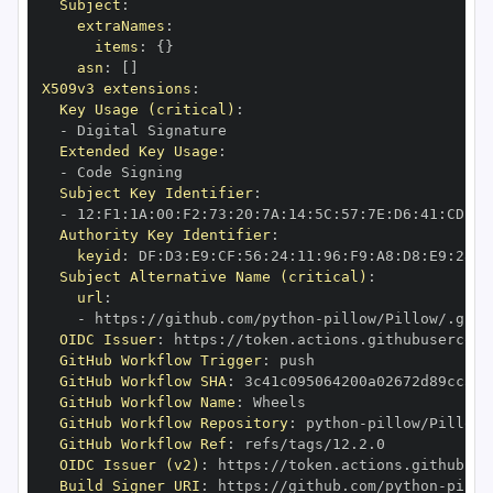
Subject
:
extraNames
:
items
:
{
}
asn
:
[
]
X509v3 extensions
:
Key Usage (critical)
:
-
Extended Key Usage
:
-
Subject Key Identifier
:
-
 12
:
F1
:
1A
:
00
:
F2
:
73
:
20
:
7A
:
14
:
5C
:
57
:
7E
:
D6
:
41
:
CD
:
C7
Authority Key Identifier
:
keyid
:
 DF
:
D3
:
E9
:
CF
:
56
:
24
:
11
:
96
:
F9
:
A8
:
D8
:
E9
:
28
:
5
Subject Alternative Name (critical)
:
url
:
-
 https
:
//github.com/python
-
OIDC Issuer
:
 https
:
GitHub Workflow Trigger
:
GitHub Workflow SHA
:
GitHub Workflow Name
:
GitHub Workflow Repository
:
 python
-
GitHub Workflow Ref
:
OIDC Issuer (v2)
:
 https
:
Build Signer URI
:
 https
:
//github.com/python
-