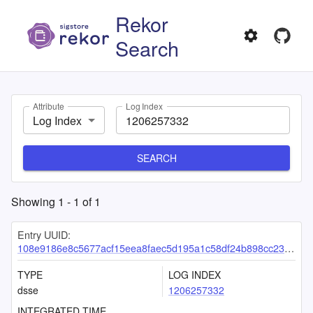
Rekor
Search
Attribute
Log Index
Log Index
SEARCH
Showing
1
-
1
of
1
Entry UUID:
108e9186e8c5677acf15eea8faec5d195a1c58df24b898cc235a94c8faf5b723bffae9087735aae5
TYPE
LOG INDEX
dsse
1206257332
INTEGRATED TIME