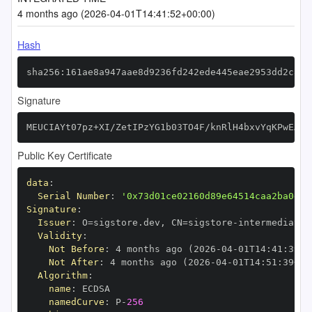
4 months ago (2026-04-01T14:41:52+00:00)
Hash
sha256:161ae8a947aae8d9236fd242ede445eae2953dd2c871
Signature
MEUCIAYt07pz+XI/ZetIPzYG1b03TO4F/knRlH4bxvYqKPwEAiE
Public Key Certificate
data
:
Serial Number
:
'0x73d01ce02160d89e64514caa2ba0e2d
Signature
:
Issuer
:
 O=sigstore.dev
,
 CN=sigstore
-
Validity
:
Not Before
:
 4 months ago (2026
-
04
-
01T14
:
41
:
39+0
Not After
:
 4 months ago (2026
-
04
-
01T14
:
51
:
39+00
Algorithm
:
name
:
namedCurve
:
 P
-
256