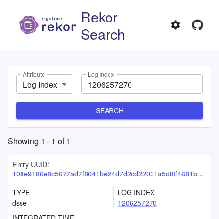
Rekor
Search
Attribute
Log Index
Log Index
SEARCH
Showing
1
-
1
of
1
Entry UUID:
108e9186e8c5677ad7f8041be24d7d2cd22031a5d8ff4681bbad89e8619e14d7033812169c6b18d4
TYPE
LOG INDEX
dsse
1206257270
INTEGRATED TIME