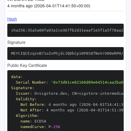
4 months ago (2026-04-01T14:41:50+00:00)
Hash
sha256:35a5a00fa03a1ce367fb2d31eaaf1e5f1a5f70aa21c2
Signature
MEYCIQCEzqznB71oZxPhjdcJQDkCp10P8S8fNoVrO00eRPH/zgI
Public Key Certificate
data
:
Serial Number
:
'0x73d01ce02160d89e64514caa2ba0e2d
Signature
:
Issuer
:
 O=sigstore.dev
,
 CN=sigstore
-
Validity
:
Not Before
:
 4 months ago (2026
-
04
-
01T14
:
41
:
39+0
Not After
:
 4 months ago (2026
-
04
-
01T14
:
51
:
39+00
Algorithm
:
name
:
namedCurve
:
 P
-
256