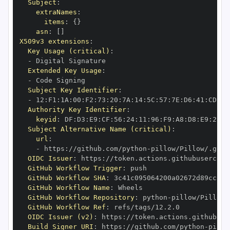
Subject
:
extraNames
:
items
:
{
}
asn
:
[
]
X509v3 extensions
:
Key Usage (critical)
:
-
Extended Key Usage
:
-
Subject Key Identifier
:
-
 12
:
F1
:
1A
:
00
:
F2
:
73
:
20
:
7A
:
14
:
5C
:
57
:
7E
:
D6
:
41
:
CD
:
C7
Authority Key Identifier
:
keyid
:
 DF
:
D3
:
E9
:
CF
:
56
:
24
:
11
:
96
:
F9
:
A8
:
D8
:
E9
:
28
:
5
Subject Alternative Name (critical)
:
url
:
-
 https
:
//github.com/python
-
OIDC Issuer
:
 https
:
GitHub Workflow Trigger
:
GitHub Workflow SHA
:
GitHub Workflow Name
:
GitHub Workflow Repository
:
 python
-
GitHub Workflow Ref
:
OIDC Issuer (v2)
:
 https
:
Build Signer URI
:
 https
:
//github.com/python
-