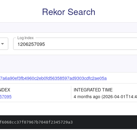
Rekor Search
Log Index
7a6a90ef3fb4960c2eb0fd56358597ad9303cdfc2ae05a
NDEX
INTEGRATED TIME
57095
4 months ago (2026-04-01T14:4
f6068cc37f07967b7048f2345729a3