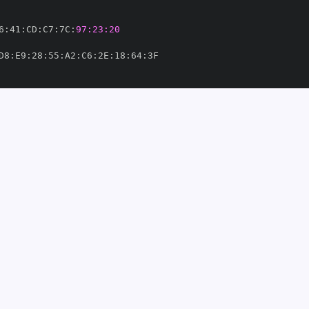
6
:
41
:
CD
:
C7
:
7C
:
97:23:20
D8
:
E9
:
28
:
55
:
A2
:
C6
:
2E
:
18
:
64
:
thon
-
om/python
-
thub.com/python
-
36701'