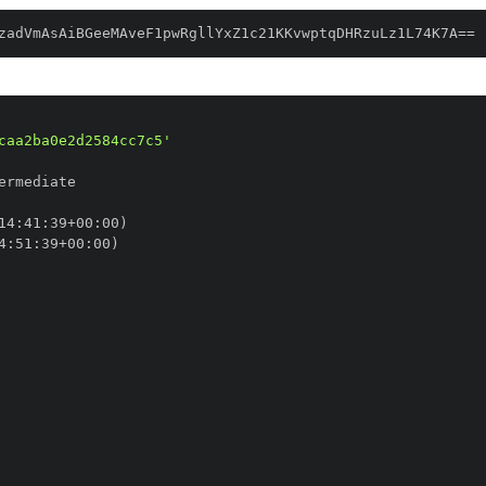
zadVmAsAiBGeeMAveF1pwRgllYxZ1c21KKvwptqDHRzuLz1L74K7A==
caa2ba0e2d2584cc7c5'
14
:
41
:
39+00
:
4
:
51
:
39+00
: