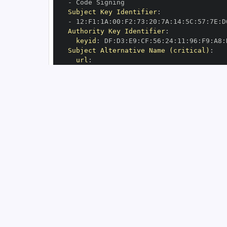
-
Subject Key Identifier
:
-
 12
:
F1
:
1A
:
00
:
F2
:
73
:
20
:
7A
:
14
:
5C
:
57
:
7E
:
D
Authority Key Identifier
:
keyid
:
 DF
:
D3
:
E9
:
CF
:
56
:
24
:
11
:
96
:
F9
:
A8
:
Subject Alternative Name (critical)
:
url
:
-
 https
:
//github.com/python
-
OIDC Issuer
:
 https
:
GitHub Workflow Trigger
:
GitHub Workflow SHA
:
GitHub Workflow Name
:
GitHub Workflow Repository
:
 python
-
GitHub Workflow Ref
:
OIDC Issuer (v2)
:
 https
:
Build Signer URI
:
 https
:
//github.com/py
Build Signer Digest
:
Runner Environment
:
 github
-
Source Repository URI
:
 https
:
//github.c
Source Repository Digest
:
Source Repository Ref
:
Source Repository Identifier
:
'5171600'
Source Repository Owner URI
:
 https
:
//gi
Source Repository Owner Identifier
:
'20