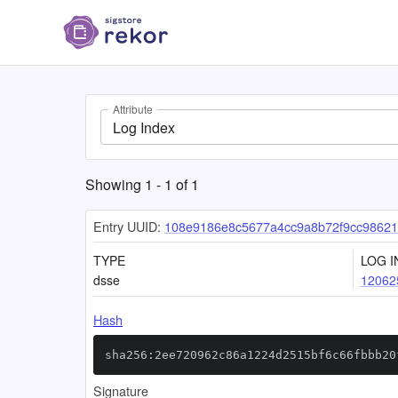
Attribute
Log Index
Showing
1
-
1
of
1
Entry UUID:
108e9186e8c5677a4cc9a8b72f9cc98621
TYPE
LOG I
dsse
12062
Hash
sha256:2ee720962c86a1224d2515bf6c66fbbb20
Signature