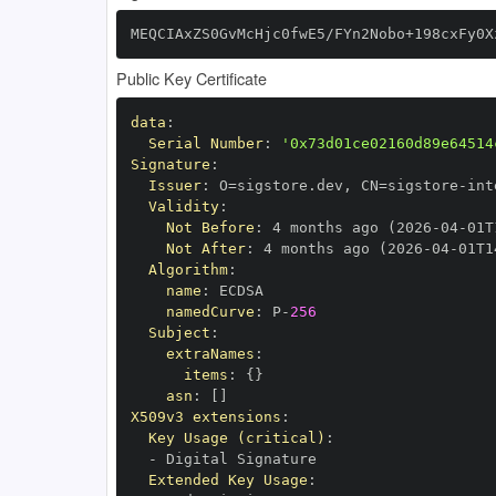
MEQCIAxZS0GvMcHjc0fwE5/FYn2Nobo+198cxFy0X
Public Key Certificate
data
:
Serial Number
:
'0x73d01ce02160d89e64514
Signature
:
Issuer
:
 O=sigstore.dev
,
 CN=sigstore
-
Validity
:
Not Before
:
 4 months ago (2026
-
04
-
01T
Not After
:
 4 months ago (2026
-
04
-
01T1
Algorithm
:
name
:
namedCurve
:
 P
-
256
Subject
:
extraNames
:
items
:
{
}
asn
:
[
]
X509v3 extensions
:
Key Usage (critical)
:
-
Extended Key Usage
: