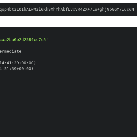
qop4btzLQIhALwMzi6KkSXhYhAbfLvxVR4ZX+7Lu+ghj9bGGM7IucuN
caa2ba0e2d2584cc7c5'
14
:
41
:
39+00
:
4
:
51
:
39+00
: