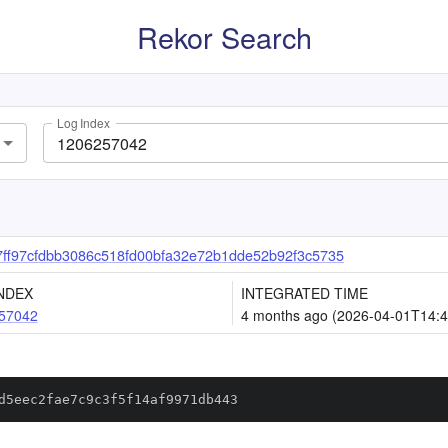
Rekor Search
Log Index
ff97cfdbb3086c518fd00bfa32e72b1dde52b92f3c5735
NDEX
INTEGRATED TIME
57042
4 months ago (2026-04-01T14:4
d5eec2fae7c9c3f5f14af9971db443