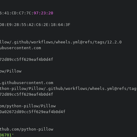
6
:
41
:
CD
:
C7
:
7C
:
97:23:20
D8
:
E9
:
28
:
55
:
A2
:
C6
:
2E
:
18
:
64
:
thon
-
om/python
-
thub.com/python
-
36701'