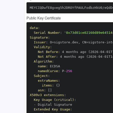
MEYCIQDwfE8gveg5h2DROYfPAULFodbzHkU0/eQdD
Public Key Certificate
data
:
Serial Number
:
'0x73d01ce02160d89e64514
Signature
:
Issuer
:
 O=sigstore.dev
,
 CN=sigstore
-
Validity
:
Not Before
:
 4 months ago (2026
-
04
-
01T
Not After
:
 4 months ago (2026
-
04
-
01T1
Algorithm
:
name
:
namedCurve
:
 P
-
256
Subject
:
extraNames
:
items
:
{
}
asn
:
[
]
X509v3 extensions
:
Key Usage (critical)
:
-
Extended Key Usage
: