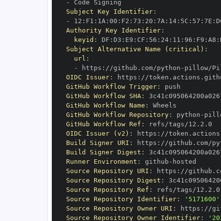
-
Subject Key Identifier
:
-
 12
:
F1
:
1A
:
00
:
F2
:
73
:
20
:
7A
:
14
:
5C
:
57
:
7E
:
D
Authority Key Identifier
:
keyid
:
 DF
:
D3
:
E9
:
CF
:
56
:
24
:
11
:
96
:
F9
:
A8
:
Subject Alternative Name (critical)
:
url
:
-
 https
:
//github.com/python
-
OIDC Issuer
:
 https
:
GitHub Workflow Trigger
:
GitHub Workflow SHA
:
GitHub Workflow Name
:
GitHub Workflow Repository
:
 python
-
GitHub Workflow Ref
:
OIDC Issuer (v2)
:
 https
:
Build Signer URI
:
 https
:
//github.com/py
Build Signer Digest
:
Runner Environment
:
 github
-
Source Repository URI
:
 https
:
//github.c
Source Repository Digest
:
Source Repository Ref
:
Source Repository Identifier
:
'5171600'
Source Repository Owner URI
:
 https
:
//gi
Source Repository Owner Identifier
:
'20