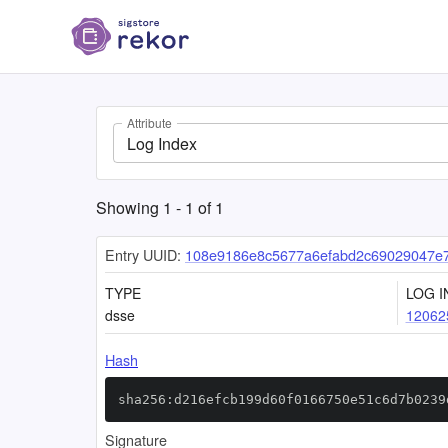
Attribute
Log Index
Showing
1
-
1
of
1
Entry UUID:
108e9186e8c5677a6efabd2c69029047e7
TYPE
LOG I
dsse
12062
Hash
sha256:d216efcb199d60f0166750e51c6d7b0239
Signature