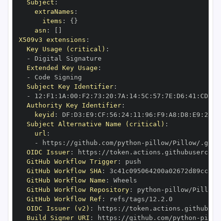
Subject
:
extraNames
:
items
:
{
}
asn
:
[
]
X509v3 extensions
:
Key Usage (critical)
:
-
Extended Key Usage
:
-
Subject Key Identifier
:
-
 12
:
F1
:
1A
:
00
:
F2
:
73
:
20
:
7A
:
14
:
5C
:
57
:
7E
:
D6
:
41
:
CD
:
C7
Authority Key Identifier
:
keyid
:
 DF
:
D3
:
E9
:
CF
:
56
:
24
:
11
:
96
:
F9
:
A8
:
D8
:
E9
:
28
:
5
Subject Alternative Name (critical)
:
url
:
-
 https
:
//github.com/python
-
OIDC Issuer
:
 https
:
GitHub Workflow Trigger
:
GitHub Workflow SHA
:
GitHub Workflow Name
:
GitHub Workflow Repository
:
 python
-
GitHub Workflow Ref
:
OIDC Issuer (v2)
:
 https
:
Build Signer URI
:
 https
:
//github.com/python
-