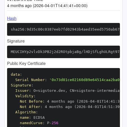
4 months ago (2026-04-01T14:41:41+00:00)
Hash
sha256:9d35c00c0387eeb7fd02943b4aed35eed5750ab67435
Signature
MEUCIHYp2vlvDk3PB2j2d2ROtpbjaBg/lHDjSfLghULRgt97AiE
Public Key Certificate
data
:
Serial Number
:
'0x73d01ce02160d89e64514caa2ba0e2d
Signature
:
Issuer
:
 O=sigstore.dev
,
 CN=sigstore
-
Validity
:
Not Before
:
 4 months ago (2026
-
04
-
01T14
:
41
:
39+0
Not After
:
 4 months ago (2026
-
04
-
01T14
:
51
:
39+00
Algorithm
:
name
:
namedCurve
:
 P
-
256