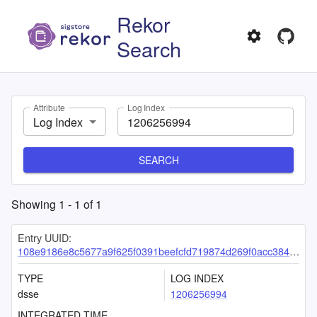
Rekor
Search
Attribute
Log Index
Log Index
SEARCH
Showing
1
-
1
of
1
Entry UUID:
108e9186e8c5677a9f625f0391beefcfd719874d269f0acc384c527d7160afa948c368c3e4f2cf54
TYPE
LOG INDEX
dsse
1206256994
INTEGRATED TIME