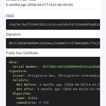
4 months ago (2026-04-01T14:41:40+00:00)
Hash
sha256:9e2f53445203c23cbcceb345afe7328e0605a803292e
Signature
MEYCIQDhB+NARmMs2Kd2WmuolGmKWhJ+VZlBWPq0DO/ftejZJQI
Public Key Certificate
data
:
Serial Number
:
'0x73d01ce02160d89e64514caa2ba0e2d
Signature
:
Issuer
:
 O=sigstore.dev
,
 CN=sigstore
-
Validity
:
Not Before
:
 4 months ago (2026
-
04
-
01T14
:
41
:
39+0
Not After
:
 4 months ago (2026
-
04
-
01T14
:
51
:
39+00
Algorithm
:
name
:
namedCurve
:
 P
-
256