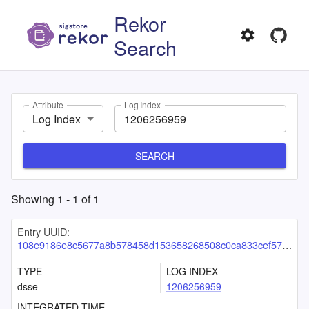
Rekor
Search
Attribute
Log Index
Log Index
SEARCH
Showing
1
-
1
of
1
Entry UUID:
108e9186e8c5677a8b578458d153658268508c0ca833cef57a07745551ae865613c5c1b19b8c6b90
TYPE
LOG INDEX
dsse
1206256959
INTEGRATED TIME