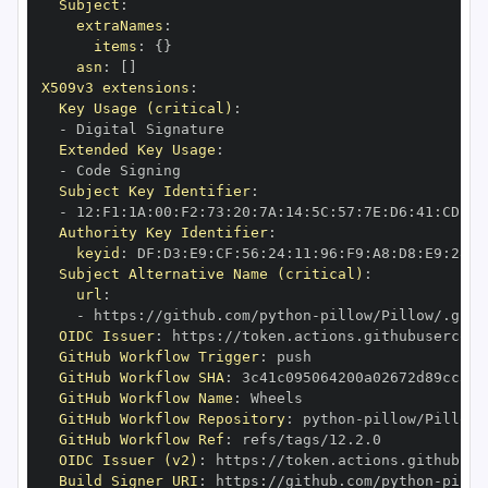
Subject
:
extraNames
:
items
:
{
}
asn
:
[
]
X509v3 extensions
:
Key Usage (critical)
:
-
Extended Key Usage
:
-
Subject Key Identifier
:
-
 12
:
F1
:
1A
:
00
:
F2
:
73
:
20
:
7A
:
14
:
5C
:
57
:
7E
:
D6
:
41
:
CD
:
C7
Authority Key Identifier
:
keyid
:
 DF
:
D3
:
E9
:
CF
:
56
:
24
:
11
:
96
:
F9
:
A8
:
D8
:
E9
:
28
:
5
Subject Alternative Name (critical)
:
url
:
-
 https
:
//github.com/python
-
OIDC Issuer
:
 https
:
GitHub Workflow Trigger
:
GitHub Workflow SHA
:
GitHub Workflow Name
:
GitHub Workflow Repository
:
 python
-
GitHub Workflow Ref
:
OIDC Issuer (v2)
:
 https
:
Build Signer URI
:
 https
:
//github.com/python
-