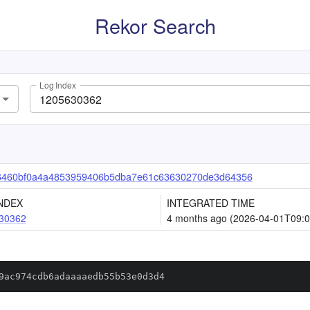
Rekor Search
Log Index
6460bf0a4a4853959406b5dba7e61c63630270de3d64356
NDEX
INTEGRATED TIME
30362
4 months ago (2026-04-01T09:0
9ac974cdb6adaaaaedb55b53e0d3d4