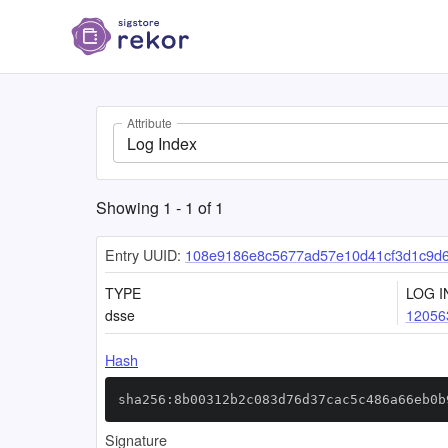
Attribute
Log Index
Showing
1
-
1
of
1
Entry UUID:
108e9186e8c5677ad57e10d41cf3d1c9d
TYPE
LOG I
dsse
12056
Hash
sha256:8b00312b2c083d76d37cac5c486a66eb0b
Signature