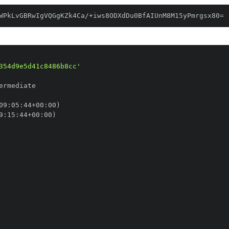
WPkLvGBRwIgVQGgKZk4Ca/+iws8ODXdDu0BfAIUnM8M15yPmrgsx80=
354d9e5d41c8486b8cc'
09
:
05
:
44+00
:
9
:
15
:
44+00
: