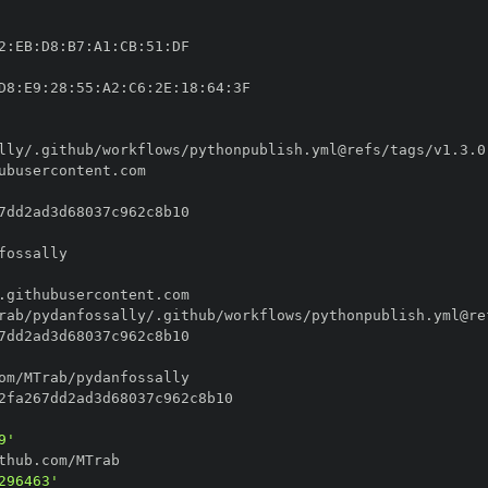
2
:
EB
:
D8
:
B7
:
A1
:
CB
:
51
:
D8
:
E9
:
28
:
55
:
A2
:
C6
:
2E
:
18
:
64
:
9'
296463'