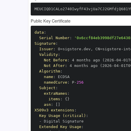
MEUCIQD1CALo2740IwyfF43vjUa7CJ2GMfdjQ681Y
Public Key Certificate
data
:
Serial Number
:
'0x6ccf84eb3998df27e6430
Signature
:
Issuer
:
 O=sigstore.dev
,
 CN=sigstore
-
Validity
:
Not Before
:
 4 months ago (2026
-
04
-
01T
Not After
:
 4 months ago (2026
-
04
-
01T0
Algorithm
:
name
:
namedCurve
:
 P
-
256
Subject
:
extraNames
:
items
:
{
}
asn
:
[
]
X509v3 extensions
:
Key Usage (critical)
:
-
Extended Key Usage
: