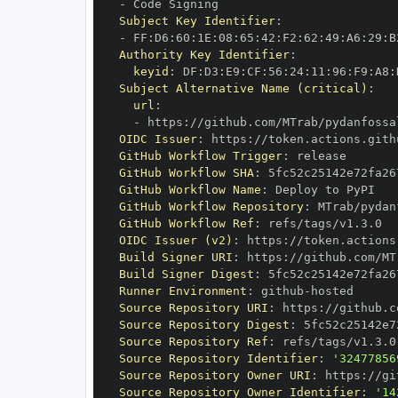
-
Subject Key Identifier
:
-
 FF
:
D6
:
60
:
1E
:
08
:
65
:
42
:
F2
:
62
:
49
:
A6
:
29
:
B
Authority Key Identifier
:
keyid
:
 DF
:
D3
:
E9
:
CF
:
56
:
24
:
11
:
96
:
F9
:
A8
:
Subject Alternative Name (critical)
:
url
:
-
 https
:
OIDC Issuer
:
 https
:
GitHub Workflow Trigger
:
GitHub Workflow SHA
:
GitHub Workflow Name
:
GitHub Workflow Repository
:
GitHub Workflow Ref
:
OIDC Issuer (v2)
:
 https
:
Build Signer URI
:
 https
:
Build Signer Digest
:
Runner Environment
:
 github
-
Source Repository URI
:
 https
:
Source Repository Digest
:
Source Repository Ref
:
Source Repository Identifier
:
'32477856
Source Repository Owner URI
:
 https
:
Source Repository Owner Identifier
:
'14