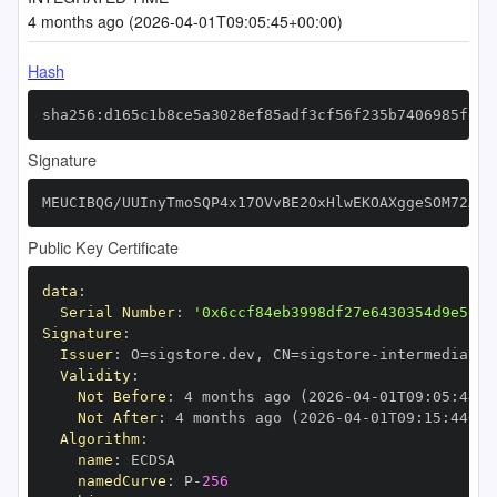
4 months ago (2026-04-01T09:05:45+00:00)
Hash
sha256:d165c1b8ce5a3028ef85adf3cf56f235b7406985fda3
Signature
MEUCIBQG/UUInyTmoSQP4x17OVvBE2OxHlwEKOAXggeSOM72AiE
Public Key Certificate
data
:
Serial Number
:
'0x6ccf84eb3998df27e6430354d9e5d41
Signature
:
Issuer
:
 O=sigstore.dev
,
 CN=sigstore
-
Validity
:
Not Before
:
 4 months ago (2026
-
04
-
01T09
:
05
:
44+0
Not After
:
 4 months ago (2026
-
04
-
01T09
:
15
:
44+00
Algorithm
:
name
:
namedCurve
:
 P
-
256