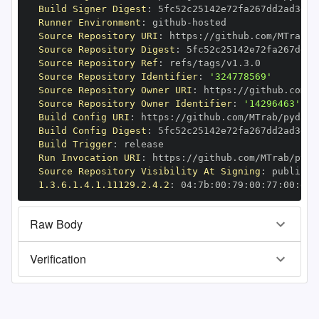
Build Signer Digest
:
Runner Environment
:
 github
-
Source Repository URI
:
 https
:
Source Repository Digest
:
Source Repository Ref
:
Source Repository Identifier
:
'324778569'
Source Repository Owner URI
:
 https
:
Source Repository Owner Identifier
:
'14296463'
Build Config URI
:
 https
:
Build Config Digest
:
Build Trigger
:
Run Invocation URI
:
 https
:
Source Repository Visibility At Signing
:
1.3.6.1.4.1.11129.2.4.2
:
 04
:
7b
:
00
:
79
:
00
:
77
:
00
:
dd
:
Raw Body
Verification