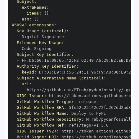
Subject
:
extraNames
:
items
:
{
}
asn
:
[
]
X509v3 extensions
:
Key Usage (critical)
:
-
Extended Key Usage
:
-
Subject Key Identifier
:
-
 FF
:
D6
:
60
:
1E
:
08
:
65
:
42
:
F2
:
62
:
49
:
A6
:
29
:
B2
:
EB
:
D8
:
B7
Authority Key Identifier
:
keyid
:
 DF
:
D3
:
E9
:
CF
:
56
:
24
:
11
:
96
:
F9
:
A8
:
D8
:
E9
:
28
:
5
Subject Alternative Name (critical)
:
url
:
-
 https
:
OIDC Issuer
:
 https
:
GitHub Workflow Trigger
:
GitHub Workflow SHA
:
GitHub Workflow Name
:
GitHub Workflow Repository
:
GitHub Workflow Ref
:
OIDC Issuer (v2)
:
 https
:
Build Signer URI
:
 https
: