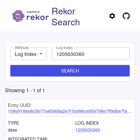
Rekor
Search
Attribute
Log Index
Log Index
SEARCH
Showing
1
-
1
of
1
Entry UUID:
108e9186e8c5677a45d68a2e7f1bd98ce954798e7ff9dbe7fa083ef67a47241aa2ee988905623fa1
TYPE
LOG INDEX
dsse
1205630360
INTEGRATED TIME