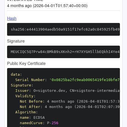
4 months ago (2026-04-01T01:57:40+00:00)
Hash
sha256:e44413904aedb50a9151f17efc62a0c845925fb49d7f
Signature
MEUCIQC5Q7Prw84cBMkB9sXKnh2+rH7XYGH5llbEQkhI4Ye4JwI
Public Key Certificate
data
:
Serial Number
:
'0x0825ba2fc9eab0065419fe10bfe7e9f
Signature
:
Issuer
:
 O=sigstore.dev
,
 CN=sigstore
-
Validity
:
Not Before
:
 4 months ago (2026
-
04
-
01T01
:
57
:
39+0
Not After
:
 4 months ago (2026
-
04
-
01T02
:
07
:
39+00
Algorithm
:
name
:
namedCurve
:
 P
-
256