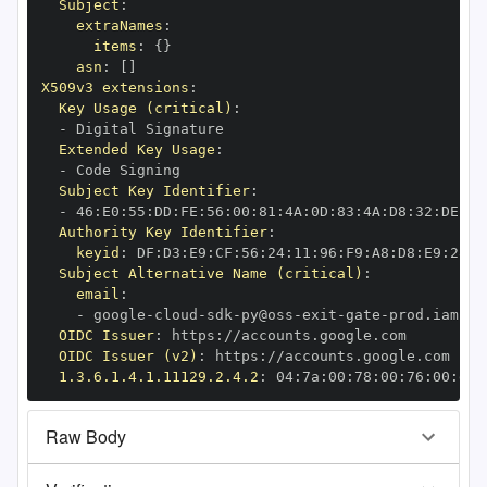
Subject
:
extraNames
:
items
:
{
}
asn
:
[
]
X509v3 extensions
:
Key Usage (critical)
:
-
Extended Key Usage
:
-
Subject Key Identifier
:
-
 46
:
E0
:
55
:
DD
:
FE
:
56
:
00
:
81
:
4A
:
0D
:
83
:
4A
:
D8
:
32
:
DE
:
2F
Authority Key Identifier
:
keyid
:
 DF
:
D3
:
E9
:
CF
:
56
:
24
:
11
:
96
:
F9
:
A8
:
D8
:
E9
:
28
:
5
Subject Alternative Name (critical)
:
email
:
-
 google
-
cloud
-
sdk
-
py@oss
-
exit
-
gate
-
OIDC Issuer
:
 https
:
OIDC Issuer (v2)
:
 https
:
1.3.6.1.4.1.11129.2.4.2
:
 04
:
7a
:
00
:
78
:
00
:
76
:
00
:
dd
:
Raw Body