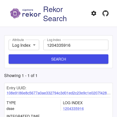
Rekor
Search
Attribute
Log Index
Log Index
SEARCH
Showing
1
-
1
of
1
Entry UUID:
108e9186e8c5677a0ae332794c3d01ed2c23e9c1e0207f428c7f9a638260f04d4a25a073762b3021
TYPE
LOG INDEX
dsse
1204335916
INTEGRATED TIME