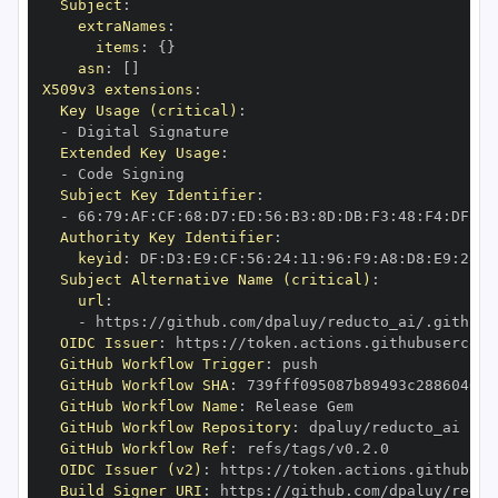
Subject
:
extraNames
:
items
:
{
}
asn
:
[
]
X509v3 extensions
:
Key Usage (critical)
:
-
Extended Key Usage
:
-
Subject Key Identifier
:
-
 66
:
79
:
AF
:
CF
:
68
:
D7
:
ED
:
56
:
B3
:
8D
:
DB
:
F3
:
48
:
F4
:
DF
:
AD
Authority Key Identifier
:
keyid
:
 DF
:
D3
:
E9
:
CF
:
56
:
24
:
11
:
96
:
F9
:
A8
:
D8
:
E9
:
28
:
5
Subject Alternative Name (critical)
:
url
:
-
 https
:
OIDC Issuer
:
 https
:
GitHub Workflow Trigger
:
GitHub Workflow SHA
:
GitHub Workflow Name
:
GitHub Workflow Repository
:
GitHub Workflow Ref
:
OIDC Issuer (v2)
:
 https
:
Build Signer URI
:
 https
: