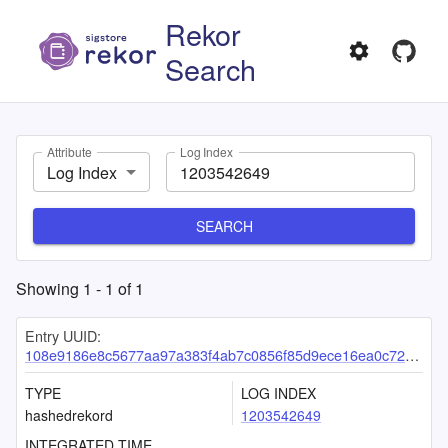
Rekor
Search
Attribute
Log Index
Log Index
SEARCH
Showing
1
-
1
of
1
Entry UUID:
108e9186e8c5677aa97a383f4ab7c0856f85d9ece16ea0c72214b4e26fe5c1784569e2df0485aeb9
TYPE
LOG INDEX
hashedrekord
1203542649
INTEGRATED TIME