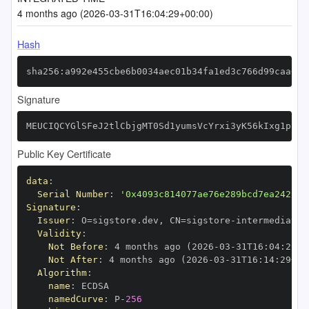
4 months ago (2026-03-31T16:04:29+00:00)
Hash
sha256:a992e455cbe6b0034aec01b34fa1ed3c766d99caa6fa
Signature
MEUCIQCYGlSFeJ2tlCbjgMT0Sd1yumsVcYrxi3yK56kIxg1pjwI
Public Key Certificate
data
:
Serial Number
:
'0x4093c814077ae76e289bcd7ea242cfd
Signature
:
Issuer
:
 O=sigstore.dev
,
 CN=sigstore
-
Validity
:
Not Before
:
 4 months ago (2026
-
03
-
31T16
:
04
:
29+0
Not After
:
 4 months ago (2026
-
03
-
31T16
:
14
:
29+00
Algorithm
:
name
:
namedCurve
:
 P
-
256