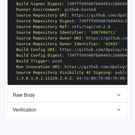
Build Signer Digest
:
Runner Environment
:
 github
-
Source Repository URI
:
 https
:
Source Repository Digest
:
Source Repository Ref
:
Source Repository Identifier
:
'1087990711'
Source Repository Owner URI
:
 https
:
Source Repository Owner Identifier
:
'92692'
Build Config URI
:
 https
:
Build Config Digest
:
Build Trigger
:
Run Invocation URI
:
 https
:
Source Repository Visibility At Signing
:
1.3.6.1.4.1.11129.2.4.2
:
 04
:
7a
:
00
:
78
:
00
:
76
:
00
:
dd
:
Raw Body
Verification