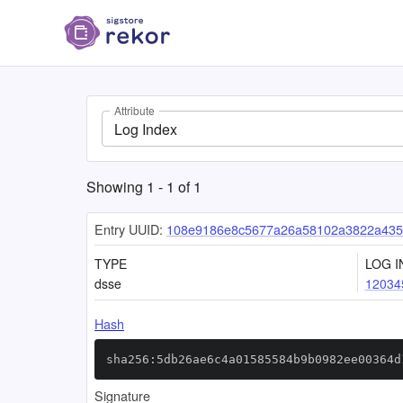
Attribute
Log Index
Showing
1
-
1
of
1
Entry UUID:
108e9186e8c5677a26a58102a3822a435
TYPE
LOG I
dsse
12034
Hash
sha256:5db26ae6c4a01585584b9b0982ee00364d
Signature