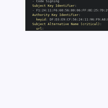
-
Subject Key Identifier
:
-
 F1
:
24
:
11
:
F6
:
60
:
56
:
80
:
06
:
FF
:
8E
:
25
:
7D
:
2
Authority Key Identifier
:
keyid
:
 DF
:
D3
:
E9
:
CF
:
56
:
24
:
11
:
96
:
F9
:
A8
:
Subject Alternative Name (critical)
:
url
:
-
 https
:
//github.com/RasaHQ/rasa
-
priv
OIDC Issuer
:
 https
:
GitHub Workflow Trigger
:
GitHub Workflow SHA
:
GitHub Workflow Name
:
GitHub Workflow Repository
:
 RasaHQ/rasa
GitHub Workflow Ref
:
OIDC Issuer (v2)
:
 https
:
Build Signer URI
:
 https
:
//github.com/Ra
Build Signer Digest
:
Runner Environment
:
 self
-
Source Repository URI
:
 https
:
//github.c
Source Repository Digest
:
Source Repository Ref
:
Source Repository Identifier
:
'70869480
Source Repository Owner URI
:
 https
:
Source Repository Owner Identifier
:
'21