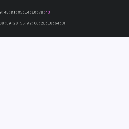
9
:
4E
:
D1
:
05
:
14
:
E0
:
7B
:
43
D8
:
E9
:
28
:
55
:
A2
:
C6
:
2E
:
18
:
64
:
ate/.github/workflows/release
-
artifacts
-
-
saHQ/rasa
-
private/.github/workflows/release
-
artifacts
-
om/RasaHQ/rasa
-
0'
214473'