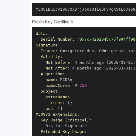
MEQCIBuicVz8WCQXDrjJbHzQ1iq0FSRgXStLoJs68
Public Key Certificate
data
:
Serial Number
:
'0x7c742b204bc75f994ff98
Signature
:
Issuer
:
 O=sigstore.dev
,
 CN=sigstore
-
Validity
:
Not Before
:
 4 months ago (2026
-
03
-
31T
Not After
:
 4 months ago (2026
-
03
-
31T1
Algorithm
:
name
:
namedCurve
:
 P
-
256
Subject
:
extraNames
:
items
:
{
}
asn
:
[
]
X509v3 extensions
:
Key Usage (critical)
:
-
Extended Key Usage
: