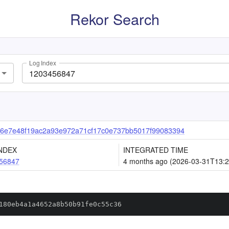
Rekor Search
Log Index
6e7e48f19ac2a93e972a71cf17c0e737bb5017f99083394
NDEX
INTEGRATED TIME
56847
4 months ago (2026-03-31T13:2
180eb4a1a4652a8b50b91fe0c55c36