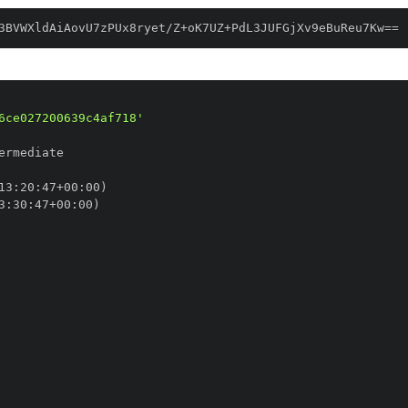
3BVWXldAiAovU7zPUx8ryet/Z+oK7UZ+PdL3JUFGjXv9eBuReu7Kw==
6ce027200639c4af718'
13
:
20
:
47+00
:
3
:
30
:
47+00
: