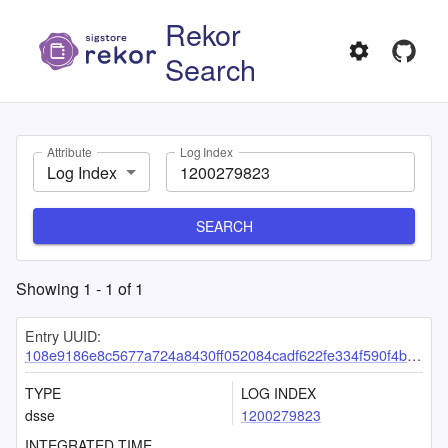
Rekor
Search
Attribute
Log Index
Log Index
SEARCH
Showing
1
-
1
of
1
Entry UUID:
108e9186e8c5677a724a8430ff052084cadf622fe334f590f4b8e384e172c403842a5bbf3b3669aa
TYPE
LOG INDEX
dsse
1200279823
INTEGRATED TIME