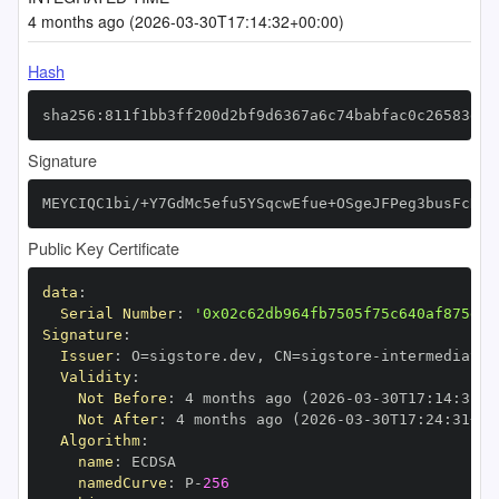
4 months ago (2026-03-30T17:14:32+00:00)
Hash
sha256:811f1bb3ff200d2bf9d6367a6c74babfac0c26583de1
Signature
MEYCIQC1bi/+Y7GdMc5efu5YSqcwEfue+OSgeJFPeg3busFcKAI
Public Key Certificate
data
:
Serial Number
:
'0x02c62db964fb7505f75c640af875d0e
Signature
:
Issuer
:
 O=sigstore.dev
,
 CN=sigstore
-
Validity
:
Not Before
:
 4 months ago (2026
-
03
-
30T17
:
14
:
31+0
Not After
:
 4 months ago (2026
-
03
-
30T17
:
24
:
31+00
Algorithm
:
name
:
namedCurve
:
 P
-
256