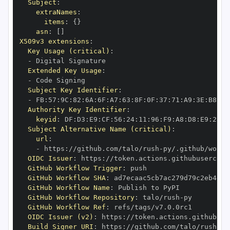
Subject
:
extraNames
:
items
:
{
}
asn
:
[
]
X509v3 extensions
:
Key Usage (critical)
:
-
Extended Key Usage
:
-
Subject Key Identifier
:
-
 FB
:
57
:
9C
:
82
:
6A
:
6F
:
A7
:
63
:
8F
:
0F
:
37
:
71
:
A9
:
3E
:
B8
:
82
Authority Key Identifier
:
keyid
:
 DF
:
D3
:
E9
:
CF
:
56
:
24
:
11
:
96
:
F9
:
A8
:
D8
:
E9
:
28
:
5
Subject Alternative Name (critical)
:
url
:
-
 https
:
//github.com/talo/rush
-
OIDC Issuer
:
 https
:
GitHub Workflow Trigger
:
GitHub Workflow SHA
:
GitHub Workflow Name
:
GitHub Workflow Repository
:
 talo/rush
-
GitHub Workflow Ref
:
OIDC Issuer (v2)
:
 https
:
Build Signer URI
:
 https
:
//github.com/talo/rush
-