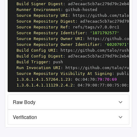
Build Signer Digest
:
Runner Environment
:
 github
-
Source Repository URI
:
 https
:
//github.com/talo/ru
Source Repository Digest
:
Source Repository Ref
:
Source Repository Identifier
:
'1071792577'
Source Repository Owner URI
:
 https
:
Source Repository Owner Identifier
:
'60207971'
Build Config URI
:
 https
:
//github.com/talo/rush
-
Build Config Digest
:
Build Trigger
:
Run Invocation URI
:
 https
:
//github.com/talo/rush
-
Source Repository Visibility At Signing
:
1.3.6.1.4.1.57264.1.23
:
 0c
:
04
:
70
:
79:70:69
1.3.6.1.4.1.11129.2.4.2
:
 04
:
79
:
00
:
77
:
00
:
75
:
00
:
dd
:
Raw Body
Verification