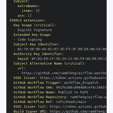
Subject
:
extraNames
:
items
:
{
}
asn
:
[
]
X509v3 extensions
:
Key Usage (critical)
:
-
Extended Key Usage
:
-
Subject Key Identifier
:
-
 B1
:
79
:
38
:
9D
:
44
:
02
:
07
:
3E
:
F3
:
3F
:
90
:
E8
:
AB
:
CA
:
98
:
22
Authority Key Identifier
:
keyid
:
 DF
:
D3
:
E9
:
CF
:
56
:
24
:
11
:
96
:
F9
:
A8
:
D8
:
E9
:
28
:
5
Subject Alternative Name (critical)
:
url
:
-
 https
:
//github.com/ram07eng/airflow
-
OIDC Issuer
:
 https
:
GitHub Workflow Trigger
:
GitHub Workflow SHA
:
GitHub Workflow Name
:
GitHub Workflow Repository
:
 ram07eng/airflow
-
GitHub Workflow Ref
:
OIDC Issuer (v2)
:
 https
:
Build Signer URI
:
 https
:
//github.com/ram07eng/air