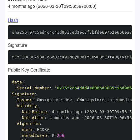
4 months ago (2026-03-30T09:56:56+00:00)
Hash
sha256:97c5ad4c4c41d9517ed3ec7f7bfde697b2e666ea7d84
Signature
MEYCIQC8G/5BaCcGo02cX91N6yu0eTfEuwFBMEJtAUQ+viMABAI
Public Key Certificate
data
:
Serial Number
:
'0x16f2cb4ddd4e608bd3085c9bd986360
Signature
:
Issuer
:
 O=sigstore.dev
,
 CN=sigstore
-
Validity
:
Not Before
:
 4 months ago (2026
-
03
-
30T09
:
56
:
56+0
Not After
:
 4 months ago (2026
-
03
-
30T10
:
06
:
56+00
Algorithm
:
name
:
namedCurve
:
 P
-
256