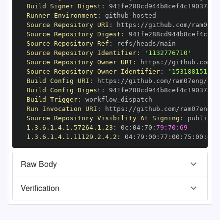
Build Signer Digest
:
Runner Environment
:
 github
-
Source Repository URI
:
 https
:
//github.com/ram07en
Source Repository Digest
:
Source Repository Ref
:
Source Repository Identifier
:
'1132776710'
Source Repository Owner URI
:
 https
:
Source Repository Owner Identifier
:
'153188151'
Build Config URI
:
 https
:
//github.com/ram07eng/air
Build Config Digest
:
Build Trigger
:
Run Invocation URI
:
 https
:
//github.com/ram07eng/a
Source Repository Visibility At Signing
:
1.3.6.1.4.1.57264.1.23
:
 0c
:
04
:
70
:
79:70:69
1.3.6.1.4.1.11129.2.4.2
:
 04
:
79
:
00
:
77
:
00
:
75
:
00
:
dd
:
Raw Body
Verification