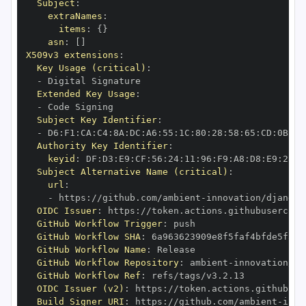
Subject
:
extraNames
:
items
:
{
}
asn
:
[
]
X509v3 extensions
:
Key Usage (critical)
:
-
Extended Key Usage
:
-
Subject Key Identifier
:
-
 D6
:
F1
:
CA
:
C4
:
8A
:
DC
:
A6
:
55
:
1C
:
80
:
28
:
58
:
65
:
CD
:
0B
:
AE
Authority Key Identifier
:
keyid
:
 DF
:
D3
:
E9
:
CF
:
56
:
24
:
11
:
96
:
F9
:
A8
:
D8
:
E9
:
28
:
5
Subject Alternative Name (critical)
:
url
:
-
 https
:
//github.com/ambient
-
innovation/django
-
OIDC Issuer
:
 https
:
GitHub Workflow Trigger
:
GitHub Workflow SHA
:
GitHub Workflow Name
:
GitHub Workflow Repository
:
 ambient
-
innovation/dj
GitHub Workflow Ref
:
OIDC Issuer (v2)
:
 https
:
Build Signer URI
:
 https
:
//github.com/ambient
-
inno