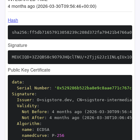
4 months ago (2026-03-30T09:56:46+00:00)
Hash
sha256:ff5db71657913058239c208d372fa79421b4766a0781
Signature
MEUCIQD+3Z2QBS8c9O79JHQclTNU/+2TjjG2Jz1INLqIUx1ONgI
Public Key Certificate
data
:
Serial Number
:
'0x529286b522ba8e9c8aae771c767cc5e
Signature
:
Issuer
:
 O=sigstore.dev
,
 CN=sigstore
-
Validity
:
Not Before
:
 4 months ago (2026
-
03
-
30T09
:
56
:
45+0
Not After
:
 4 months ago (2026
-
03
-
30T10
:
06
:
45+00
Algorithm
:
name
:
namedCurve
:
 P
-
256