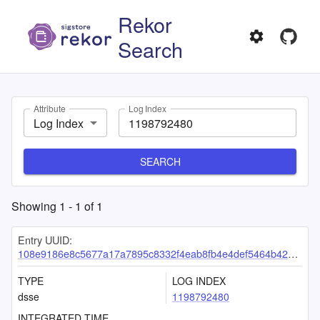
Rekor
Search
Attribute
Log Index
Log Index
SEARCH
Showing
1
-
1
of
1
Entry UUID:
108e9186e8c5677a17a7895c8332f4eab8fb4e4def5464b42bdd29dca7cfc5fbda521108ff8e4fdd
TYPE
LOG INDEX
dsse
1198792480
INTEGRATED TIME