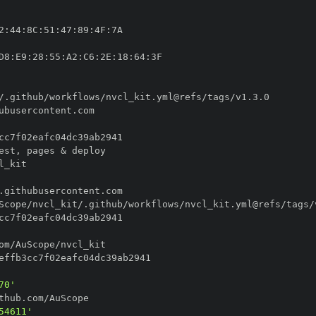
2
:
44
:
8C
:
51
:
47
:
89
:
4F
:
D8
:
E9
:
28
:
55
:
A2
:
C6
:
2E
:
18
:
64
:
est
,
70'
54611'