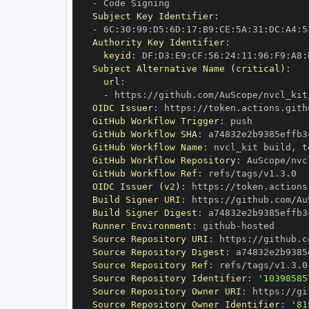
-
Subject Key Identifier
:
-
 6C
:
30
:
99
:
D5
:
6D
:
17
:
B9
:
CE
:
5A
:
31
:
DC
:
A4
:
5
Authority Key Identifier
:
keyid
:
 DF
:
D3
:
E9
:
CF
:
56
:
24
:
11
:
96
:
F9
:
A8
:
Subject Alternative Name (critical)
:
url
:
-
 https
:
OIDC Issuer
:
 https
:
GitHub Workflow Trigger
:
GitHub Workflow SHA
:
GitHub Workflow Name
:
 nvcl_kit build
,
 t
GitHub Workflow Repository
:
GitHub Workflow Ref
:
OIDC Issuer (v2)
:
 https
:
Build Signer URI
:
 https
:
Build Signer Digest
:
Runner Environment
:
 github
-
Source Repository URI
:
 https
:
Source Repository Digest
:
Source Repository Ref
:
Source Repository Identifier
:
'10398585
Source Repository Owner URI
:
 https
:
Source Repository Owner Identifier
:
'81