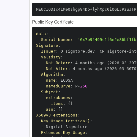
MEUCIQDIc4LMe0shgp94Db+lyhXpc0iOGLJPzuJTP
Public Key Certificate
data
:
Serial Number
:
'0x7b94499c1f6e2e86bf1fb
Signature
:
Issuer
:
 O=sigstore.dev
,
 CN=sigstore
-
Validity
:
Not Before
:
 4 months ago (2026
-
03
-
30T
Not After
:
 4 months ago (2026
-
03
-
30T0
Algorithm
:
name
:
namedCurve
:
 P
-
256
Subject
:
extraNames
:
items
:
{
}
asn
:
[
]
X509v3 extensions
:
Key Usage (critical)
:
-
Extended Key Usage
: