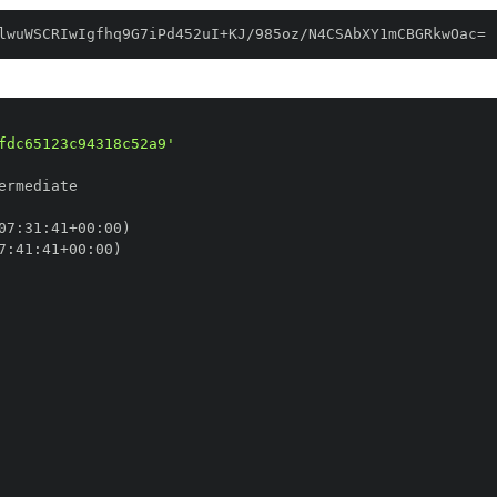
lwuWSCRIwIgfhq9G7iPd452uI+KJ/985oz/N4CSAbXY1mCBGRkwOac=
fdc65123c94318c52a9'
07
:
31
:
41+00
:
7
:
41
:
41+00
: