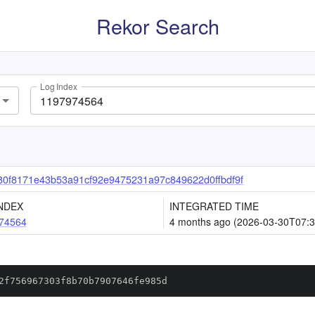
Rekor Search
Log Index
0f8171e43b53a91cf92e9475231a97c849622d0ffbdf9f
NDEX
INTEGRATED TIME
74564
4 months ago (2026-03-30T07:3
2f756967303f8b70b7907646fe985d