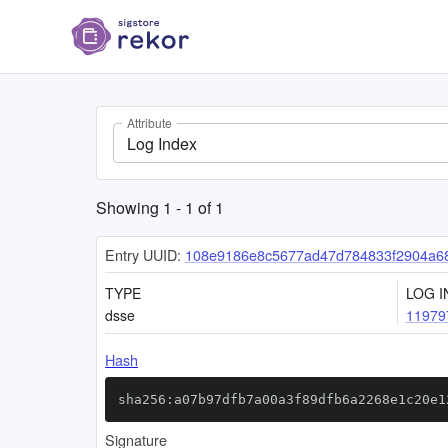
Attribute
Log Index
Showing
1
-
1
of
1
Entry UUID:
108e9186e8c5677ad47d784833f2904a68
TYPE
LOG I
dsse
11979
Hash
sha256:a07b97dfb7a00a3f89dfb6a2268e1c20e1
Signature