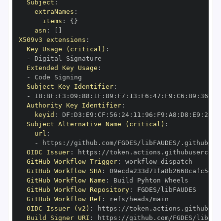
Subject
:
extraNames
:
items
:
{
}
asn
:
[
]
X509v3 extensions
:
Key Usage (critical)
:
-
Extended Key Usage
:
-
Subject Key Identifier
:
-
 1B
:
BF
:
F3
:
09
:
88
:
1F
:
89
:
F7
:
13
:
F6
:
47
:
F9
:
C6
:
B9
:
36
:
F2
Authority Key Identifier
:
keyid
:
 DF
:
D3
:
E9
:
CF
:
56
:
24
:
11
:
96
:
F9
:
A8
:
D8
:
E9
:
28
:
5
Subject Alternative Name (critical)
:
url
:
-
 https
:
OIDC Issuer
:
 https
:
GitHub Workflow Trigger
:
GitHub Workflow SHA
:
GitHub Workflow Name
:
GitHub Workflow Repository
:
GitHub Workflow Ref
:
OIDC Issuer (v2)
:
 https
:
Build Signer URI
:
 https
: