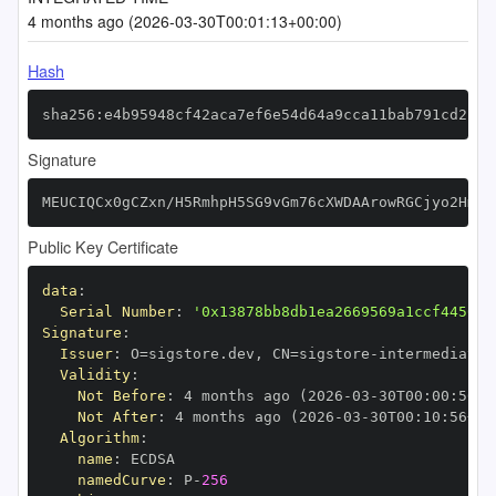
4 months ago (2026-03-30T00:01:13+00:00)
Hash
sha256:e4b95948cf42aca7ef6e54d64a9cca11bab791cd2be4
Signature
MEUCIQCx0gCZxn/H5RmhpH5SG9vGm76cXWDAArowRGCjyo2HmgI
Public Key Certificate
data
:
Serial Number
:
'0x13878bb8db1ea2669569a1ccf4456ed
Signature
:
Issuer
:
 O=sigstore.dev
,
 CN=sigstore
-
Validity
:
Not Before
:
 4 months ago (2026
-
03
-
30T00
:
00
:
56+0
Not After
:
 4 months ago (2026
-
03
-
30T00
:
10
:
56+00
Algorithm
:
name
:
namedCurve
:
 P
-
256