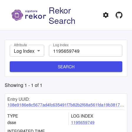
Rekor
Search
Attribute
Log Index
Log Index
SEARCH
Showing
1
-
1
of
1
Entry UUID:
108e9186e8c5677ad4fc635491f7b82b2f68a561fda19b3817385a7b3ade34312aebea6b7aa58348
TYPE
LOG INDEX
dsse
1195659749
INTEGRATED TIME