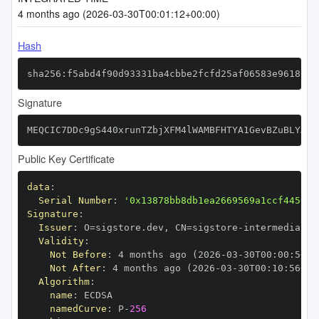
4 months ago (2026-03-30T00:01:12+00:00)
Hash
sha256:f5abd4f90d93331ba4cbbe2fcfd25af06583e961860c
Signature
MEQCIC7DDc9gS440xrunTZbjXFM4lWAMBFHTYA1GevBZuBLYAiA
Public Key Certificate
data
:
Serial Number
:
'0x13878bb8db1ea2669569a1ccf4456ed
Signature
:
Issuer
:
 O=sigstore.dev
,
 CN=sigstore
-
Validity
:
Not Before
:
 4 months ago (2026
-
03
-
30T00
:
00
:
56+0
Not After
:
 4 months ago (2026
-
03
-
30T00
:
10
:
56+00
Algorithm
:
name
:
namedCurve
:
 P
-
256