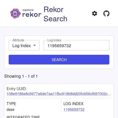
Rekor
Search
Attribute
Log Index
Log Index
SEARCH
Showing
1
-
1
of
1
Entry UUID:
108e9186e8c5677a6de7aa11fbc919b8dd20fc656cf687002c2b76ebbf4762df5125292856308478
TYPE
LOG INDEX
dsse
1195659732
INTEGRATED TIME