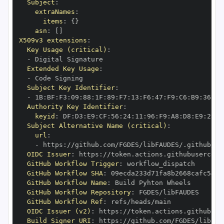
Subject
:
extraNames
:
items
:
{
}
asn
:
[
]
X509v3 extensions
:
Key Usage (critical)
:
-
Extended Key Usage
:
-
Subject Key Identifier
:
-
 1B
:
BF
:
F3
:
09
:
88
:
1F
:
89
:
F7
:
13
:
F6
:
47
:
F9
:
C6
:
B9
:
36
:
F2
Authority Key Identifier
:
keyid
:
 DF
:
D3
:
E9
:
CF
:
56
:
24
:
11
:
96
:
F9
:
A8
:
D8
:
E9
:
28
:
5
Subject Alternative Name (critical)
:
url
:
-
 https
:
OIDC Issuer
:
 https
:
GitHub Workflow Trigger
:
GitHub Workflow SHA
:
GitHub Workflow Name
:
GitHub Workflow Repository
:
GitHub Workflow Ref
:
OIDC Issuer (v2)
:
 https
:
Build Signer URI
:
 https
: