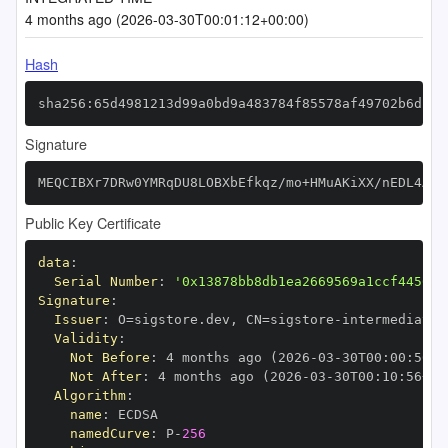
4 months ago (2026-03-30T00:01:12+00:00)
Hash
sha256:65d4981213d99a0bd9a483784f85578af49702b6dff8
Signature
MEQCIBXr7DRw0YMRqDU8LOBXbEfkqz/mo+HMuAKiXX/nEDL4AiB
Public Key Certificate
data
:
Serial Number
:
'0x13878bb8db1ea2669569a1ccf4456ed
Signature
:
Issuer
:
 O=sigstore.dev
,
 CN=sigstore
-
Validity
:
Not Before
:
 4 months ago (2026
-
03
-
30T00
:
00
:
56+0
Not After
:
 4 months ago (2026
-
03
-
30T00
:
10
:
56+00
Algorithm
:
name
:
namedCurve
:
 P
-
256