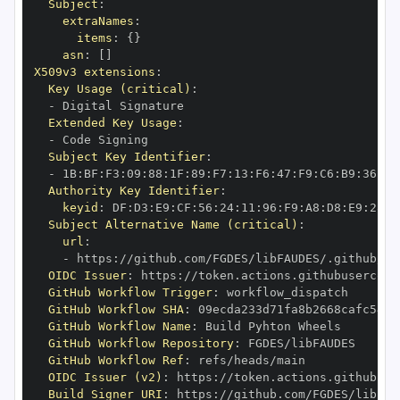
Subject
:
extraNames
:
items
:
{
}
asn
:
[
]
X509v3 extensions
:
Key Usage (critical)
:
-
Extended Key Usage
:
-
Subject Key Identifier
:
-
 1B
:
BF
:
F3
:
09
:
88
:
1F
:
89
:
F7
:
13
:
F6
:
47
:
F9
:
C6
:
B9
:
36
:
F2
Authority Key Identifier
:
keyid
:
 DF
:
D3
:
E9
:
CF
:
56
:
24
:
11
:
96
:
F9
:
A8
:
D8
:
E9
:
28
:
5
Subject Alternative Name (critical)
:
url
:
-
 https
:
OIDC Issuer
:
 https
:
GitHub Workflow Trigger
:
GitHub Workflow SHA
:
GitHub Workflow Name
:
GitHub Workflow Repository
:
GitHub Workflow Ref
:
OIDC Issuer (v2)
:
 https
:
Build Signer URI
:
 https
: