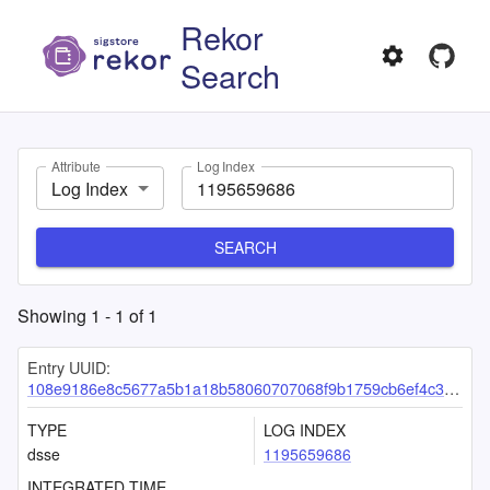
Rekor
Search
Attribute
Log Index
Log Index
SEARCH
Showing
1
-
1
of
1
Entry UUID:
108e9186e8c5677a5b1a18b58060707068f9b1759cb6ef4c31e94b4f2f03a5fd6a02bdb924ea7b98
TYPE
LOG INDEX
dsse
1195659686
INTEGRATED TIME