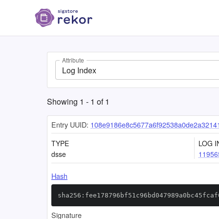
Attribute
Log Index
Showing
1
-
1
of
1
Entry UUID:
108e9186e8c5677a6f92538a0de2a3214
TYPE
LOG I
dsse
11956
Hash
sha256:fee178796bf51c96bd047989a0bc45fcaf
Signature