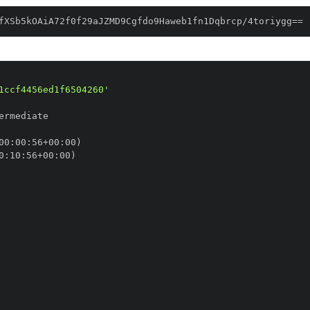
fXSb5kOAiA72f0f29aJZMD9Cgfdo9Haweb1fn1Dqbrcp/4toriygg==
1ccf4456ed1f6504260'
00
:
00
:
56+00
:
0
:
10
:
56+00
: