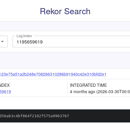
Rekor Search
Log Index
123e75a51a2b248e708266310286b91940c42e310bfd2e1
NDEX
INTEGRATED TIME
59619
4 months ago (2026-03-30T00:0
056ab3c4bf864f2102f575a9963767