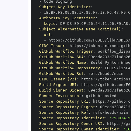
-
Subject Key Identifier
:
-
 1B
:
BF
:
F3
:
09
:
88
:
1F
:
89
:
F7
:
13
:
F6
:
47
:
F9
:
C
Authority Key Identifier
:
keyid
:
 DF
:
D3
:
E9
:
CF
:
56
:
24
:
11
:
96
:
F9
:
A8
:
Subject Alternative Name (critical)
:
url
:
-
 https
:
OIDC Issuer
:
 https
:
GitHub Workflow Trigger
:
GitHub Workflow SHA
:
GitHub Workflow Name
:
GitHub Workflow Repository
:
GitHub Workflow Ref
:
OIDC Issuer (v2)
:
 https
:
Build Signer URI
:
 https
:
Build Signer Digest
:
Runner Environment
:
 github
-
Source Repository URI
:
 https
:
Source Repository Digest
:
Source Repository Ref
:
Source Repository Identifier
:
'75803415
Source Repository Owner URI
:
 https
:
Source Repository Owner Identifier
:
'16