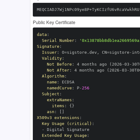
MEQCIADJ7Wj1NPc09ye8P+TyKCIzfU6vRcaVwkhRU
Public Key Certificate
data
:
Serial Number
:
'0x13878bb8db1ea2669569a
Signature
:
Issuer
:
 O=sigstore.dev
,
 CN=sigstore
-
Validity
:
Not Before
:
 4 months ago (2026
-
03
-
30T
Not After
:
 4 months ago (2026
-
03
-
30T0
Algorithm
:
name
:
namedCurve
:
 P
-
256
Subject
:
extraNames
:
items
:
{
}
asn
:
[
]
X509v3 extensions
:
Key Usage (critical)
:
-
Extended Key Usage
: