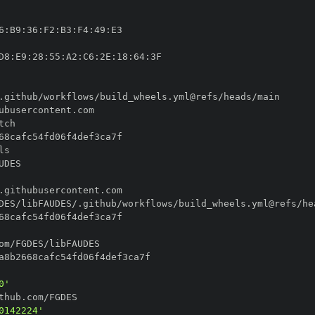
6
:
B9
:
36
:
F2
:
B3
:
F4
:
49
:
D8
:
E9
:
28
:
55
:
A2
:
C6
:
2E
:
18
:
64
:
0'
0142224'