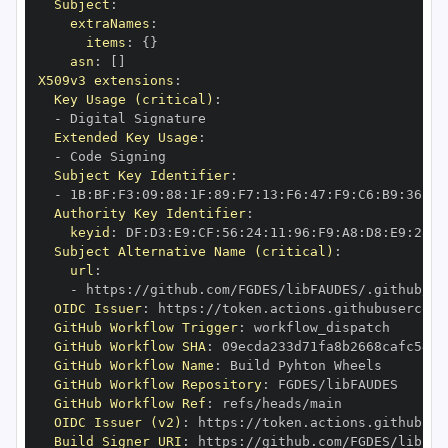
Subject
:
extraNames
:
items
:
{
}
asn
:
[
]
X509v3 extensions
:
Key Usage (critical)
:
-
Extended Key Usage
:
-
Subject Key Identifier
:
-
 1B
:
BF
:
F3
:
09
:
88
:
1F
:
89
:
F7
:
13
:
F6
:
47
:
F9
:
C6
:
B9
:
36
:
F2
Authority Key Identifier
:
keyid
:
 DF
:
D3
:
E9
:
CF
:
56
:
24
:
11
:
96
:
F9
:
A8
:
D8
:
E9
:
28
:
5
Subject Alternative Name (critical)
:
url
:
-
 https
:
OIDC Issuer
:
 https
:
GitHub Workflow Trigger
:
GitHub Workflow SHA
:
GitHub Workflow Name
:
GitHub Workflow Repository
:
GitHub Workflow Ref
:
OIDC Issuer (v2)
:
 https
:
Build Signer URI
:
 https
: