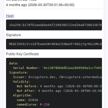
4 months ago (2026-03-30T00:01:06+00:00)
Hash
sha256:b178fb1eedebe44f239038b722ed34a0738633679f44
Signature
MEQCIHS9/Vrn1d7EemeSN+bR4eC93BwVF+9GGjYgrKGiXMcdAiB
Public Key Certificate
data
:
Serial Number
:
'0x13878bb8db1ea2669569a1ccf4456ed
Signature
:
Issuer
:
 O=sigstore.dev
,
 CN=sigstore
-
Validity
:
Not Before
:
 4 months ago (2026
-
03
-
30T00
:
00
:
56+0
Not After
:
 4 months ago (2026
-
03
-
30T00
:
10
:
56+00
Algorithm
:
name
:
namedCurve
:
 P
-
256