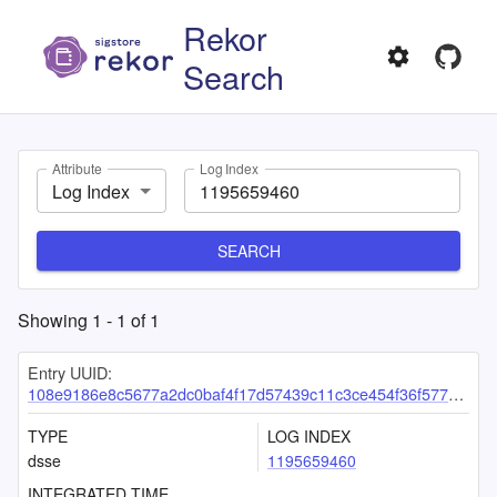
Rekor
Search
Attribute
Log Index
Log Index
SEARCH
Showing
1
-
1
of
1
Entry UUID:
108e9186e8c5677a2dc0baf4f17d57439c11c3ce454f36f577d19578118a980b7d7f9c1a0faf0383
TYPE
LOG INDEX
dsse
1195659460
INTEGRATED TIME