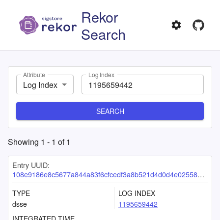
Rekor
Search
Attribute
Log Index
Log Index
SEARCH
Showing
1
-
1
of
1
Entry UUID:
108e9186e8c5677a844a83f6cfcedf3a8b521d4d0d4e02558ed122c1151f6ace3b0cb548a0f29d39
TYPE
LOG INDEX
dsse
1195659442
INTEGRATED TIME