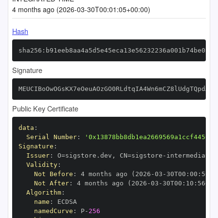
4 months ago (2026-03-30T00:01:05+00:00)
Hash
sha256:b91eeb8aa4a5d5e45eca13e56232236a001b74be05a5
Signature
MEUCIBoOwOGsKX7eOeuAOzGO0RLdtqIA4Wn6mCZ8lUdgTQpdAiE
Public Key Certificate
data
:
Serial Number
:
'0x13878bb8db1ea2669569a1ccf4456ed
Signature
:
Issuer
:
 O=sigstore.dev
,
 CN=sigstore
-
Validity
:
Not Before
:
 4 months ago (2026
-
03
-
30T00
:
00
:
56+0
Not After
:
 4 months ago (2026
-
03
-
30T00
:
10
:
56+00
Algorithm
:
name
:
namedCurve
:
 P
-
256