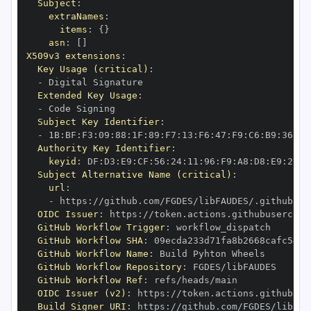
Subject
:
extraNames
:
items
:
{
}
asn
:
[
]
X509v3 extensions
:
Key Usage (critical)
:
-
Extended Key Usage
:
-
Subject Key Identifier
:
-
 1B
:
BF
:
F3
:
09
:
88
:
1F
:
89
:
F7
:
13
:
F6
:
47
:
F9
:
C6
:
B9
:
36
:
F2
Authority Key Identifier
:
keyid
:
 DF
:
D3
:
E9
:
CF
:
56
:
24
:
11
:
96
:
F9
:
A8
:
D8
:
E9
:
28
:
5
Subject Alternative Name (critical)
:
url
:
-
 https
:
OIDC Issuer
:
 https
:
GitHub Workflow Trigger
:
GitHub Workflow SHA
:
GitHub Workflow Name
:
GitHub Workflow Repository
:
GitHub Workflow Ref
:
OIDC Issuer (v2)
:
 https
:
Build Signer URI
:
 https
: