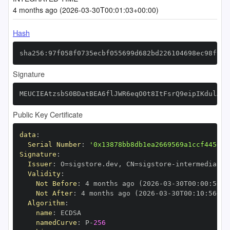
4 months ago (2026-03-30T00:01:03+00:00)
Hash
sha256:97f058f0735ecbf055699d682bd226104698ec98f922
Signature
MEUCIEAtzsbS0BDatBEA6flJWR6eqO0t8ItFsrQ9eipIKdulAiE
Public Key Certificate
data
:
Serial Number
:
'0x13878bb8db1ea2669569a1ccf4456ed
Signature
:
Issuer
:
 O=sigstore.dev
,
 CN=sigstore
-
Validity
:
Not Before
:
 4 months ago (2026
-
03
-
30T00
:
00
:
56+0
Not After
:
 4 months ago (2026
-
03
-
30T00
:
10
:
56+00
Algorithm
:
name
:
namedCurve
:
 P
-
256