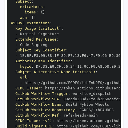
Subject
:
extraNames
:
items
:
{
}
asn
:
[
]
X509v3 extensions
:
Key Usage (critical)
:
-
Extended Key Usage
:
-
Subject Key Identifier
:
-
 1B
:
BF
:
F3
:
09
:
88
:
1F
:
89
:
F7
:
13
:
F6
:
47
:
F9
:
C6
:
B9
:
36
:
F2
Authority Key Identifier
:
keyid
:
 DF
:
D3
:
E9
:
CF
:
56
:
24
:
11
:
96
:
F9
:
A8
:
D8
:
E9
:
28
:
5
Subject Alternative Name (critical)
:
url
:
-
 https
:
OIDC Issuer
:
 https
:
GitHub Workflow Trigger
:
GitHub Workflow SHA
:
GitHub Workflow Name
:
GitHub Workflow Repository
:
GitHub Workflow Ref
:
OIDC Issuer (v2)
:
 https
:
Build Signer URI
:
 https
: