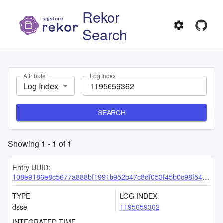
Rekor
Search
Attribute
Log Index
Log Index
SEARCH
Showing
1
-
1
of
1
Entry UUID:
108e9186e8c5677a888bf1991b952b47c8df053f45b0c98f54e61d5a524e201853d3bff173c589b2
TYPE
LOG INDEX
dsse
1195659362
INTEGRATED TIME