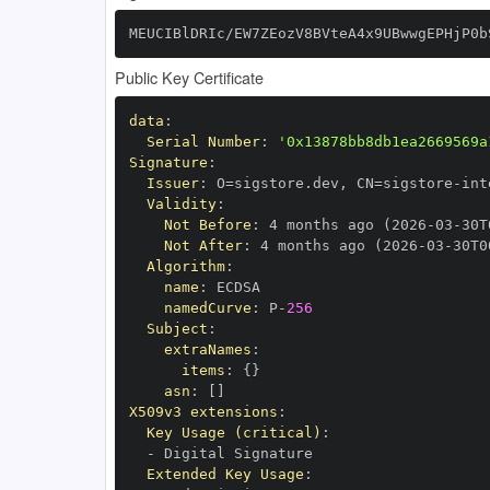
MEUCIBlDRIc/EW7ZEozV8BVteA4x9UBwwgEPHjP0b
Public Key Certificate
data
:
Serial Number
:
'0x13878bb8db1ea2669569a
Signature
:
Issuer
:
 O=sigstore.dev
,
 CN=sigstore
-
Validity
:
Not Before
:
 4 months ago (2026
-
03
-
30T
Not After
:
 4 months ago (2026
-
03
-
30T0
Algorithm
:
name
:
namedCurve
:
 P
-
256
Subject
:
extraNames
:
items
:
{
}
asn
:
[
]
X509v3 extensions
:
Key Usage (critical)
:
-
Extended Key Usage
: