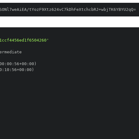
SONl7weAiEA/tYozF9Xtz624vC7kDhFeXtchcbRJ+wbjTK6YBYU2qQ=
1ccf4456ed1f6504260'
00
:
00
:
56+00
:
0
:
10
:
56+00
: