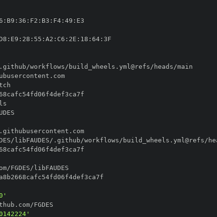
6
:
B9
:
36
:
F2
:
B3
:
F4
:
49
:
D8
:
E9
:
28
:
55
:
A2
:
C6
:
2E
:
18
:
64
:
0'
0142224'