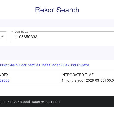
Rekor Search
Log Index
66d214a0f03dc674ef9415b1aa6cd1f505a736d374bfea
NDEX
INTEGRATED TIME
59333
4 months ago (2026-03-30T00:0
ddbd6c0274a388df5aa676e0a1d48c