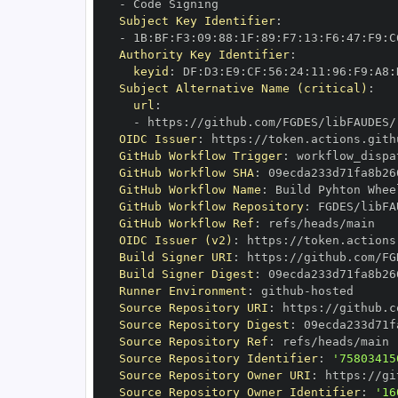
-
Subject Key Identifier
:
-
 1B
:
BF
:
F3
:
09
:
88
:
1F
:
89
:
F7
:
13
:
F6
:
47
:
F9
:
C
Authority Key Identifier
:
keyid
:
 DF
:
D3
:
E9
:
CF
:
56
:
24
:
11
:
96
:
F9
:
A8
:
Subject Alternative Name (critical)
:
url
:
-
 https
:
OIDC Issuer
:
 https
:
GitHub Workflow Trigger
:
GitHub Workflow SHA
:
GitHub Workflow Name
:
GitHub Workflow Repository
:
GitHub Workflow Ref
:
OIDC Issuer (v2)
:
 https
:
Build Signer URI
:
 https
:
Build Signer Digest
:
Runner Environment
:
 github
-
Source Repository URI
:
 https
:
Source Repository Digest
:
Source Repository Ref
:
Source Repository Identifier
:
'75803415
Source Repository Owner URI
:
 https
:
Source Repository Owner Identifier
:
'16