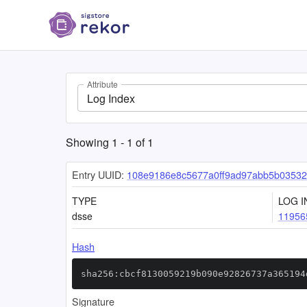
Attribute
Log Index
Showing
1
-
1
of
1
Entry UUID:
108e9186e8c5677a0ff9ad97abb5b03532
TYPE
LOG I
dsse
11956
Hash
sha256:cbcf8130059219b090e92826737a365194
Signature