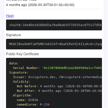
4 months ago (2026-03-30T00:01:02+00:00)
Hash
sha256:16e9be1028b0d3a78ad0a635f19255ac07511fd5675a
Signature
MEQCIBnokHHTiWTbMb7obZ24frAbaCEPwYd/kI1zKcOci5yqAiA
Public Key Certificate
data
:
Serial Number
:
'0x13878bb8db1ea2669569a1ccf4456ed
Signature
:
Issuer
:
 O=sigstore.dev
,
 CN=sigstore
-
Validity
:
Not Before
:
 4 months ago (2026
-
03
-
30T00
:
00
:
56+0
Not After
:
 4 months ago (2026
-
03
-
30T00
:
10
:
56+00
Algorithm
:
name
:
namedCurve
:
 P
-
256