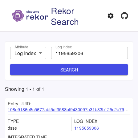
Rekor
Search
Attribute
Log Index
Log Index
SEARCH
Showing
1
-
1
of
1
Entry UUID:
108e9186e8c5677abf5df3588bf9430097a31b33b125c2e791cbafd29eda6e90f1187b5e44b6d8a1
TYPE
LOG INDEX
dsse
1195659306
INTEGRATED TIME