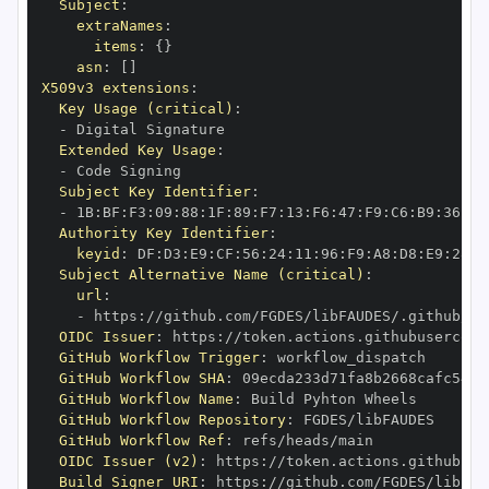
Subject
:
extraNames
:
items
:
{
}
asn
:
[
]
X509v3 extensions
:
Key Usage (critical)
:
-
Extended Key Usage
:
-
Subject Key Identifier
:
-
 1B
:
BF
:
F3
:
09
:
88
:
1F
:
89
:
F7
:
13
:
F6
:
47
:
F9
:
C6
:
B9
:
36
:
F2
Authority Key Identifier
:
keyid
:
 DF
:
D3
:
E9
:
CF
:
56
:
24
:
11
:
96
:
F9
:
A8
:
D8
:
E9
:
28
:
5
Subject Alternative Name (critical)
:
url
:
-
 https
:
OIDC Issuer
:
 https
:
GitHub Workflow Trigger
:
GitHub Workflow SHA
:
GitHub Workflow Name
:
GitHub Workflow Repository
:
GitHub Workflow Ref
:
OIDC Issuer (v2)
:
 https
:
Build Signer URI
:
 https
: