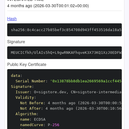
4 months ago (2026-03-30T00:01:02+00:00)
Hash
sha256:8c4cacc27b85bef3c854708d943ff453516da18a5fae
Signature
MEUCICfkh/UlAIs5hQ+L9gwRNKAFhqveK3X73KQ1XzJ0EDFWAiE
Public Key Certificate
data
:
Serial Number
:
'0x13878bb8db1ea2669569a1ccf4456ed
Signature
:
Issuer
:
 O=sigstore.dev
,
 CN=sigstore
-
Validity
:
Not Before
:
 4 months ago (2026
-
03
-
30T00
:
00
:
56+0
Not After
:
 4 months ago (2026
-
03
-
30T00
:
10
:
56+00
Algorithm
:
name
:
namedCurve
:
 P
-
256