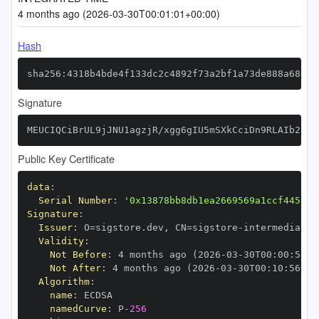
4 months ago (2026-03-30T00:01:01+00:00)
Hash
sha256:4318b4bde4f133dc2c4892f73a2bf1a73de888a68e53
Signature
MEUCIQCiBrUL9jJNU1agzjR/xgg6gIU5mSXkCciDn9RLAIb2rgI
Public Key Certificate
data
:
Serial Number
:
'0x13878bb8db1ea2669569a1ccf4456ed
Signature
:
Issuer
:
 O=sigstore.dev
,
 CN=sigstore
-
Validity
:
Not Before
:
 4 months ago (2026
-
03
-
30T00
:
00
:
56+0
Not After
:
 4 months ago (2026
-
03
-
30T00
:
10
:
56+00
Algorithm
:
name
:
namedCurve
:
 P
-
256