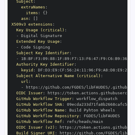
Subject
:
extraNames
:
items
:
{
}
asn
:
[
]
X509v3 extensions
:
Key Usage (critical)
:
-
Extended Key Usage
:
-
Subject Key Identifier
:
-
 1B
:
BF
:
F3
:
09
:
88
:
1F
:
89
:
F7
:
13
:
F6
:
47
:
F9
:
C6
:
B9
:
36
:
F2
Authority Key Identifier
:
keyid
:
 DF
:
D3
:
E9
:
CF
:
56
:
24
:
11
:
96
:
F9
:
A8
:
D8
:
E9
:
28
:
5
Subject Alternative Name (critical)
:
url
:
-
 https
:
OIDC Issuer
:
 https
:
GitHub Workflow Trigger
:
GitHub Workflow SHA
:
GitHub Workflow Name
:
GitHub Workflow Repository
:
GitHub Workflow Ref
:
OIDC Issuer (v2)
:
 https
:
Build Signer URI
:
 https
: