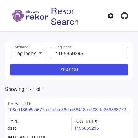
Rekor
Search
Attribute
Log Index
Log Index
SEARCH
Showing
1
-
1
of
1
Entry UUID:
108e9186e8c5677ad2a5bc36cba68418cd5081fe26989877201363cd36452038a2f9133c22773422
TYPE
LOG INDEX
dsse
1195659295
INTEGRATED TIME