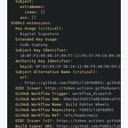
Subject
:
extraNames
:
items
:
{
}
asn
:
[
]
X509v3 extensions
:
Key Usage (critical)
:
-
Extended Key Usage
:
-
Subject Key Identifier
:
-
 1B
:
BF
:
F3
:
09
:
88
:
1F
:
89
:
F7
:
13
:
F6
:
47
:
F9
:
C6
:
B9
:
36
:
F2
Authority Key Identifier
:
keyid
:
 DF
:
D3
:
E9
:
CF
:
56
:
24
:
11
:
96
:
F9
:
A8
:
D8
:
E9
:
28
:
5
Subject Alternative Name (critical)
:
url
:
-
 https
:
OIDC Issuer
:
 https
:
GitHub Workflow Trigger
:
GitHub Workflow SHA
:
GitHub Workflow Name
:
GitHub Workflow Repository
:
GitHub Workflow Ref
:
OIDC Issuer (v2)
:
 https
:
Build Signer URI
:
 https
: