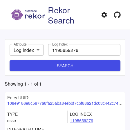
Rekor
Search
Attribute
Log Index
Log Index
SEARCH
Showing
1
-
1
of
1
Entry UUID:
108e9186e8c5677a8fa25aba84ebbf7cbf88a21dc03c442c749c6aa6cdb137ff19d3f8de3f4593a5
TYPE
LOG INDEX
dsse
1195659276
INTEGRATED TIME