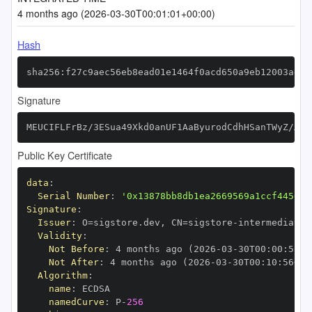
4 months ago (2026-03-30T00:01:01+00:00)
Hash
sha256:f27c9aec56eb8ead01e1464f0acd650a9eb12003ae92
Signature
MEUCIFLFrBz/3ESua49Xkd0anUF1AaByurodCdhHSanTWyZ/AiE
Public Key Certificate
data
:
Serial Number
:
'0x13878bb8db1ea2669569a1ccf4456ed
Signature
:
Issuer
:
 O=sigstore.dev
,
 CN=sigstore
-
Validity
:
Not Before
:
 4 months ago (2026
-
03
-
30T00
:
00
:
56+0
Not After
:
 4 months ago (2026
-
03
-
30T00
:
10
:
56+00
Algorithm
:
name
:
namedCurve
:
 P
-
256