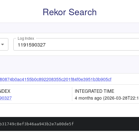
Rekor Search
Log Index
80874b0ac4155b0c892208355c201f84f0e3951b3b905cf
NDEX
INTEGRATED TIME
90327
4 months ago (2026-03-28T22:1
b31749c8ef3b46aa943b2e7a00de5f