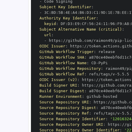
-
Subject Key Identifier
:
-
 3C
:
BD
:
5B
:
4E
:
A4
:
B6
:
D3
:
C1
:
9D
:
1E
:
7B
:
EE
:
1
Authority Key Identifier
:
keyid
:
 DF
:
D3
:
E9
:
CF
:
56
:
24
:
11
:
96
:
F9
:
A8
:
Subject Alternative Name (critical)
:
url
:
-
 https
:
//github.com/raimon49/pip
-
lic
OIDC Issuer
:
 https
:
GitHub Workflow Trigger
:
GitHub Workflow SHA
:
GitHub Workflow Name
:
 CD
-
GitHub Workflow Repository
:
 raimon49/pi
GitHub Workflow Ref
:
 refs/tags/v
-
OIDC Issuer (v2)
:
 https
:
Build Signer URI
:
 https
:
//github.com/ra
Build Signer Digest
:
Runner Environment
:
 github
-
Source Repository URI
:
 https
:
//github.c
Source Repository Digest
:
Source Repository Ref
:
 refs/tags/v
-
Source Repository Identifier
:
'12016324
Source Repository Owner URI
:
 https
:
Source Repository Owner Identifier
:
'22