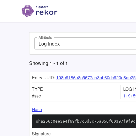
Attribute
Log Index
Showing
1
-
1
of
1
Entry UUID:
108e9186e8c5677aa3bb60dc920e8de25
TYPE
LOG I
dsse
11915
Hash
sha256:0ee3e4f69fb7c6d3c75a056f00397f9f9c
Signature