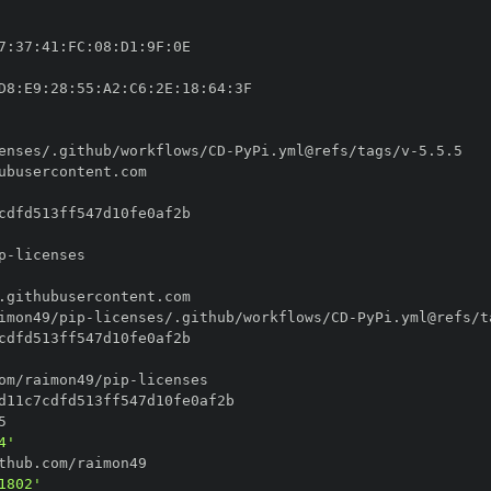
7
:
37
:
41
:
FC
:
08
:
D1
:
9F
:
D8
:
E9
:
28
:
55
:
A2
:
C6
:
2E
:
18
:
64
:
enses/.github/workflows/CD
-
PyPi.yml@refs/tags/v
-
p
-
imon49/pip
-
licenses/.github/workflows/CD
-
PyPi.yml@refs/t
om/raimon49/pip
-
4'
1802'