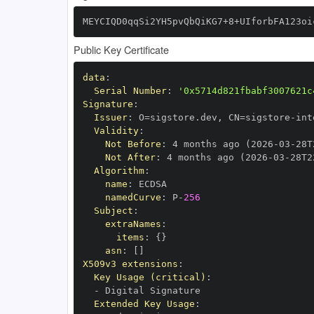
MEYCIQD0qqSi2YH5pvQbQiKG7+8+UIforbFA123oi
Public Key Certificate
data
:
Serial Number
:
'0x5714d821fbabf3007621c
Signature
:
Issuer
:
 O=sigstore.dev
,
 CN=sigstore
-
Validity
:
Not Before
:
 4 months ago (2026
-
03
-
28T
Not After
:
 4 months ago (2026
-
03
-
28T2
Algorithm
:
name
:
namedCurve
:
 P
-
256
Subject
:
extraNames
:
items
:
{
}
asn
:
[
]
X509v3 extensions
:
Key Usage (critical)
:
-
Extended Key Usage
: