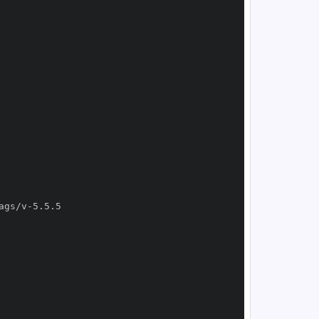
ags/v
-