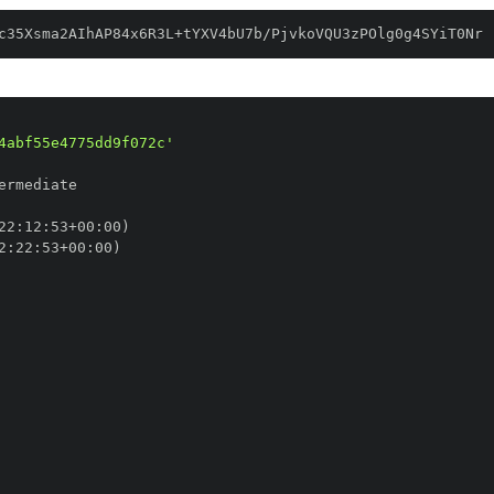
c35Xsma2AIhAP84x6R3L+tYXV4bU7b/PjvkoVQU3zPOlg0g4SYiT0Nr
4abf55e4775dd9f072c'
22
:
12
:
53+00
:
2
:
22
:
53+00
: