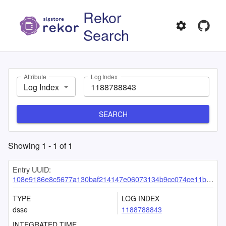
Rekor
Search
Attribute
Log Index
Log Index
SEARCH
Showing
1
-
1
of
1
Entry UUID:
108e9186e8c5677a130baf214147e06073134b9cc074ce11b4412ca9e9cd7ea079ffd9cf372ad385
TYPE
LOG INDEX
dsse
1188788843
INTEGRATED TIME