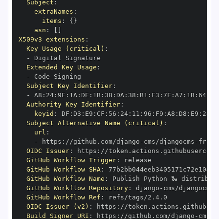
Subject
:
extraNames
:
items
:
{
}
asn
:
[
]
X509v3 extensions
:
Key Usage (critical)
:
-
Extended Key Usage
:
-
Subject Key Identifier
:
-
 A8
:
24
:
9E
:
1A
:
DE
:
1B
:
3B
:
DA
:
38
:
B1
:
F3
:
7E
:
A7
:
1B
:
64
:
FE
Authority Key Identifier
:
keyid
:
 DF
:
D3
:
E9
:
CF
:
56
:
24
:
11
:
96
:
F9
:
A8
:
D8
:
E9
:
28
:
5
Subject Alternative Name (critical)
:
url
:
-
 https
:
//github.com/django
-
cms/djangocms
-
front
OIDC Issuer
:
 https
:
GitHub Workflow Trigger
:
GitHub Workflow SHA
:
GitHub Workflow Name
:
GitHub Workflow Repository
:
 django
-
cms/djangocms
-
GitHub Workflow Ref
:
OIDC Issuer (v2)
:
 https
:
Build Signer URI
:
 https
:
//github.com/django
-
cms/d