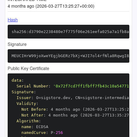
4 months ago (2026-03-27T13:25:27+00:00)
Hash
sha256:d3790e2238480e7f775f06e261eefa025a7a1fb8a7b4
Signature
MEUCIHrW99joXweYEgjbGERz7bXj+WJI7ol4rfNla8RqwgI8AiE
Public Key Certificate
data
:
Serial Number
:
'0x72f7cd7ff1fbff7fb43c10a547718cc
Signature
:
Issuer
:
 O=sigstore.dev
,
 CN=sigstore
-
Validity
:
Not Before
:
 4 months ago (2026
-
03
-
27T13
:
25
:
27+0
Not After
:
 4 months ago (2026
-
03
-
27T13
:
35
:
27+00
Algorithm
:
name
:
namedCurve
:
 P
-
256