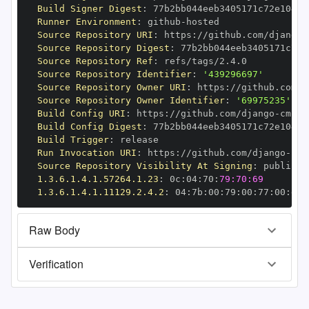
Build Signer Digest
:
Runner Environment
:
 github
-
Source Repository URI
:
 https
:
//github.com/django
-
Source Repository Digest
:
Source Repository Ref
:
Source Repository Identifier
:
'439296697'
Source Repository Owner URI
:
 https
:
//github.com/d
Source Repository Owner Identifier
:
'69975235'
Build Config URI
:
 https
:
//github.com/django
-
cms/d
Build Config Digest
:
Build Trigger
:
Run Invocation URI
:
 https
:
//github.com/django
-
cms
Source Repository Visibility At Signing
:
1.3.6.1.4.1.57264.1.23
:
 0c
:
04
:
70
:
79:70:69
1.3.6.1.4.1.11129.2.4.2
:
 04
:
7b
:
00
:
79
:
00
:
77
:
00
:
dd
:
Raw Body
Verification