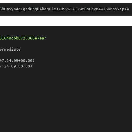
GhBm5ya4gIgad8hqRAkagPleJ/USvGlYIJwmOoGgym4WJSUns5xipA=
61649cbb0725365e7ea'
07
:
14
:
09+00
:
7
:
24
:
09+00
: