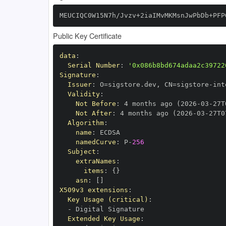
MEUCIQC0W15N7h/Jvzv+2iaIMvMKMsnJwPbDb+PFP
Public Key Certificate
data
:
Serial Number
:
'0x086b8bd674adaa2c39722
Signature
:
Issuer
:
 O=sigstore.dev
,
 CN=sigstore
-
Validity
:
Not Before
:
 4 months ago (2026
-
03
-
27T
Not After
:
 4 months ago (2026
-
03
-
27T0
Algorithm
:
name
:
namedCurve
:
 P
-
256
Subject
:
extraNames
:
items
:
{
}
asn
:
[
]
X509v3 extensions
:
Key Usage (critical)
:
-
Extended Key Usage
: