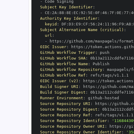
-
Subject Key Identifier
:
-
 CE
:
2A
:
88
:
8E
:
EC
:
92
:
5E
:
0F
:
46
:
7F
:
0E
:
77
:
4
Authority Key Identifier
:
keyid
:
 DF
:
D3
:
E9
:
CF
:
56
:
24
:
11
:
96
:
F9
:
A8
:
Subject Alternative Name (critical)
:
url
:
-
 https
:
OIDC Issuer
:
 https
:
GitHub Workflow Trigger
:
GitHub Workflow SHA
:
GitHub Workflow Name
:
GitHub Workflow Repository
:
GitHub Workflow Ref
:
OIDC Issuer (v2)
:
 https
:
Build Signer URI
:
 https
:
Build Signer Digest
:
Runner Environment
:
 github
-
Source Repository URI
:
 https
:
Source Repository Digest
:
Source Repository Ref
:
Source Repository Identifier
:
'11684430
Source Repository Owner URI
:
 https
:
Source Repository Owner Identifier
:
'35