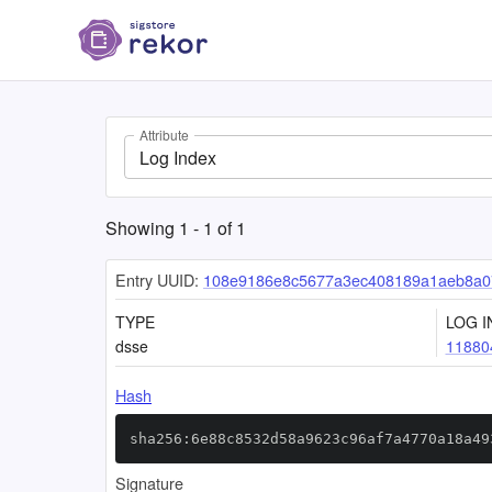
Attribute
Log Index
Showing
1
-
1
of
1
Entry UUID:
108e9186e8c5677a3ec408189a1aeb8a0
TYPE
LOG I
dsse
11880
Hash
sha256:6e88c8532d58a9623c96af7a4770a18a49
Signature