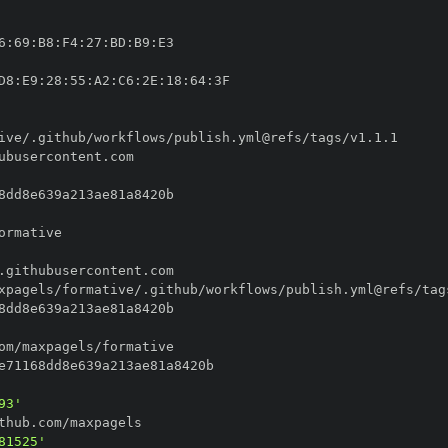
6
:
69
:
B8
:
F4
:
27
:
BD
:
B9
:
D8
:
E9
:
28
:
55
:
A2
:
C6
:
2E
:
18
:
64
:
93'
81525'