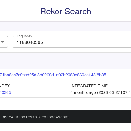
Rekor Search
Log Index
71bb8ec7c9ced25df8d0269d1d02b2980b869ce143f8b35
NDEX
INTEGRATED TIME
40365
4 months ago (2026-03-27T07:1
3368e43a2b81c57bfcc82888458b69