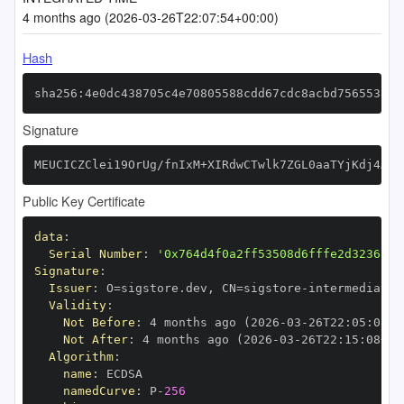
4 months ago (2026-03-26T22:07:54+00:00)
Hash
sha256:4e0dc438705c4e70805588cdd67cdc8acbd756553857
Signature
MEUCICZClei19OrUg/fnIxM+XIRdwCTwlk7ZGL0aaTYjKdj4AiE
Public Key Certificate
data
:
Serial Number
:
'0x764d4f0a2ff53508d6fffe2d3236c80
Signature
:
Issuer
:
 O=sigstore.dev
,
 CN=sigstore
-
Validity
:
Not Before
:
 4 months ago (2026
-
03
-
26T22
:
05
:
08+0
Not After
:
 4 months ago (2026
-
03
-
26T22
:
15
:
08+00
Algorithm
:
name
:
namedCurve
:
 P
-
256