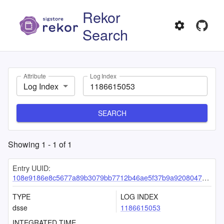
Rekor
Search
Attribute
Log Index
Log Index
SEARCH
Showing
1
-
1
of
1
Entry UUID:
108e9186e8c5677a89b3079bb7712b46ae5f37b9a9208047cae80f6a5b09dd03506764240b3bc3dc
TYPE
LOG INDEX
dsse
1186615053
INTEGRATED TIME