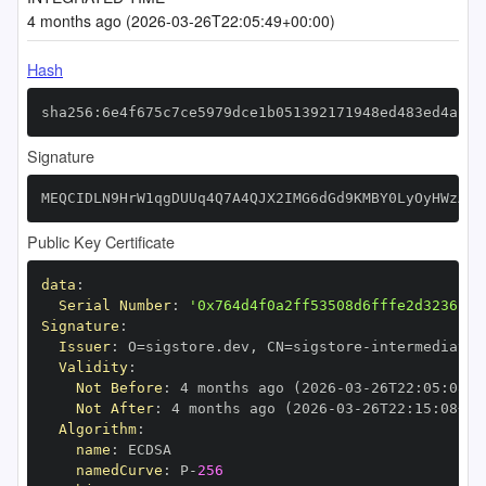
4 months ago (2026-03-26T22:05:49+00:00)
Hash
sha256:6e4f675c7ce5979dce1b051392171948ed483ed4a101
Signature
MEQCIDLN9HrW1qgDUUq4Q7A4QJX2IMG6dGd9KMBY0LyOyHWzAiB
Public Key Certificate
data
:
Serial Number
:
'0x764d4f0a2ff53508d6fffe2d3236c80
Signature
:
Issuer
:
 O=sigstore.dev
,
 CN=sigstore
-
Validity
:
Not Before
:
 4 months ago (2026
-
03
-
26T22
:
05
:
08+0
Not After
:
 4 months ago (2026
-
03
-
26T22
:
15
:
08+00
Algorithm
:
name
:
namedCurve
:
 P
-
256