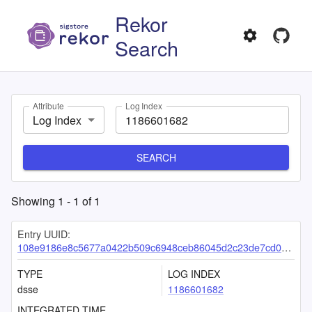
Rekor
Search
Attribute
Log Index
Log Index
SEARCH
Showing
1
-
1
of
1
Entry UUID:
108e9186e8c5677a0422b509c6948ceb86045d2c23de7cd0861b2e72d5811edacbaf92daea40af63
TYPE
LOG INDEX
dsse
1186601682
INTEGRATED TIME