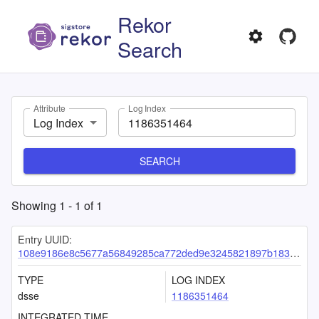
Rekor
Search
Attribute
Log Index
Log Index
SEARCH
Showing
1
-
1
of
1
Entry UUID:
108e9186e8c5677a56849285ca772ded9e3245821897b183e06f1c519da840539dd763ecfdecf00f
TYPE
LOG INDEX
dsse
1186351464
INTEGRATED TIME