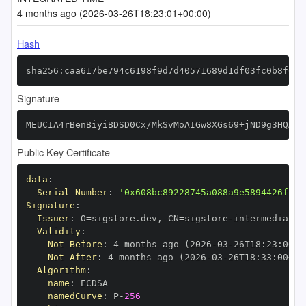
4 months ago (2026-03-26T18:23:01+00:00)
Hash
sha256:caa617be794c6198f9d7d40571689d1df03fc0b8f060
Signature
MEUCIA4rBenBiyiBDSD0Cx/MkSvMoAIGw8XGs69+jND9g3HQAiE
Public Key Certificate
data
:
Serial Number
:
'0x608bc89228745a088a9e5894426ff32
Signature
:
Issuer
:
 O=sigstore.dev
,
 CN=sigstore
-
Validity
:
Not Before
:
 4 months ago (2026
-
03
-
26T18
:
23
:
00+0
Not After
:
 4 months ago (2026
-
03
-
26T18
:
33
:
00+00
Algorithm
:
name
:
namedCurve
:
 P
-
256