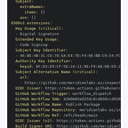
Subject
:
extraNames
:
items
:
{
}
asn
:
[
]
X509v3 extensions
:
Key Usage (critical)
:
-
Extended Key Usage
:
-
Subject Key Identifier
:
-
 46
:
8E
:
4B
:
3C
:
C6
:
78
:
EA
:
E4
:
7D
:
F4
:
66
:
BB
:
C9
:
54
:
FC
:
DA
Authority Key Identifier
:
keyid
:
 DF
:
D3
:
E9
:
CF
:
56
:
24
:
11
:
96
:
F9
:
A8
:
D8
:
E9
:
28
:
5
Subject Alternative Name (critical)
:
url
:
-
 https
:
//github.com/meridianlabs
-
OIDC Issuer
:
 https
:
GitHub Workflow Trigger
:
GitHub Workflow SHA
:
GitHub Workflow Name
:
GitHub Workflow Repository
:
 meridianlabs
-
GitHub Workflow Ref
:
OIDC Issuer (v2)
:
 https
:
Build Signer URI
:
 https
:
//github.com/meridianlabs