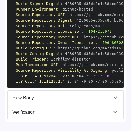
Build Signer Digest
:
Runner Environment
:
 github
-
Source Repository URI
:
 https
:
//github.com/meridia
Source Repository Digest
:
Source Repository Ref
:
Source Repository Identifier
:
'1047212971'
Source Repository Owner URI
:
 https
:
//github.com/m
Source Repository Owner Identifier
:
'196480008'
Build Config URI
:
 https
:
//github.com/meridianlabs
Build Config Digest
:
Build Trigger
:
Run Invocation URI
:
 https
:
//github.com/meridianla
Source Repository Visibility At Signing
:
1.3.6.1.4.1.57264.1.23
:
 0c
:
04
:
70
:
79:70:69
1.3.6.1.4.1.11129.2.4.2
:
 04
:
79
:
00
:
77
:
00
:
75
:
00
:
dd
:
Raw Body
Verification