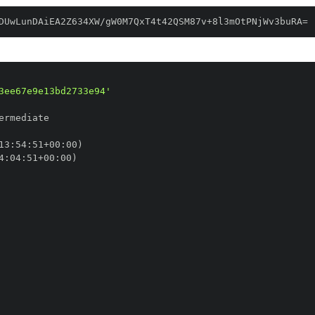
DUwLunDAiEA2Z634XW/gW0M7QxT4t42QSM87v+8l3mOtPNjWv3buRA=
3ee67e9e13bd2733e94'
13
:
54
:
51+00
:
4
:
04
:
51+00
: