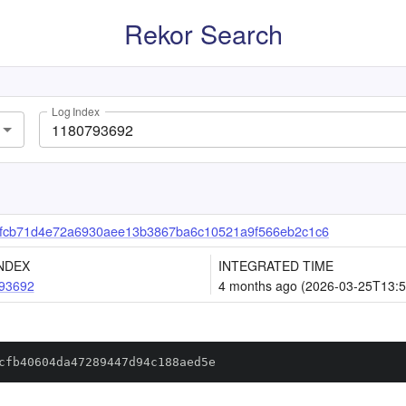
Rekor Search
Log Index
fcb71d4e72a6930aee13b3867ba6c10521a9f566eb2c1c6
NDEX
INTEGRATED TIME
93692
4 months ago (2026-03-25T13:5
cfb40604da47289447d94c188aed5e