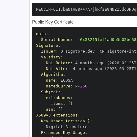
MEUCIH+QI1JbmNtHB8++/A7jhRfza9NNZz5doDNUq
Public Key Certificate
data
:
Serial Number
:
'0x58215fef1ad0b3e05bc68
Signature
:
Issuer
:
 O=sigstore.dev
,
 CN=sigstore
-
Validity
:
Not Before
:
 4 months ago (2026
-
03
-
25T
Not After
:
 4 months ago (2026
-
03
-
25T1
Algorithm
:
name
:
namedCurve
:
 P
-
256
Subject
:
extraNames
:
items
:
{
}
asn
:
[
]
X509v3 extensions
:
Key Usage (critical)
:
-
Extended Key Usage
: