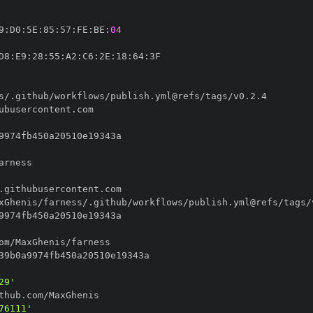
9
:
D0
:
5E
:
85
:
57
:
FE
:
BE
:
04
D8
:
E9
:
28
:
55
:
A2
:
C6
:
2E
:
18
:
64
:
29'
76111'