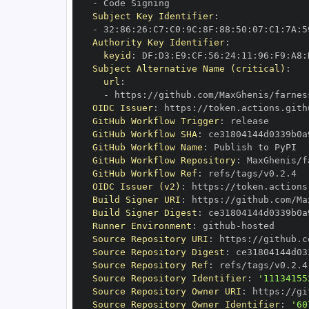
-
Subject Key Identifier
:
-
 32
:
86
:
26
:
C7
:
C0
:
9C
:
8F
:
88
:
50
:
07
:
C1
:
7A
:
5
Authority Key Identifier
:
keyid
:
 DF
:
D3
:
E9
:
CF
:
56
:
24
:
11
:
96
:
F9
:
A8
:
Subject Alternative Name (critical)
:
url
:
-
 https
:
OIDC Issuer
:
 https
:
GitHub Workflow Trigger
:
GitHub Workflow SHA
:
GitHub Workflow Name
:
GitHub Workflow Repository
:
GitHub Workflow Ref
:
OIDC Issuer (v2)
:
 https
:
Build Signer URI
:
 https
:
Build Signer Digest
:
Runner Environment
:
 github
-
Source Repository URI
:
 https
:
Source Repository Digest
:
Source Repository Ref
:
Source Repository Identifier
:
'11134155
Source Repository Owner URI
:
 https
:
Source Repository Owner Identifier
:
'60