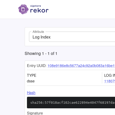
Attribute
Log Index
Showing
1
-
1
of
1
Entry UUID:
108e9186e8c5677a24c92a0b083a16be1
TYPE
LOG I
dsse
11807
Hash
sha256:57f018acf102cae622894e4047f68197da
Signature