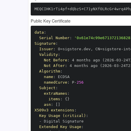
MEQCIHK1rTi4pf+dQbzS+C71yNXfOLRcGr4wrq4Ph
Public Key Certificate
data
:
Serial Number
:
'0x61e74c99e671372136828
Signature
:
Issuer
:
 O=sigstore.dev
,
 CN=sigstore
-
Validity
:
Not Before
:
 4 months ago (2026
-
03
-
24T
Not After
:
 4 months ago (2026
-
03
-
24T2
Algorithm
:
name
:
namedCurve
:
 P
-
256
Subject
:
extraNames
:
items
:
{
}
asn
:
[
]
X509v3 extensions
:
Key Usage (critical)
:
-
Extended Key Usage
: