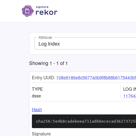
Attribute
Log Index
Showing
1
-
1
of
1
Entry UUID:
108e9186e8c5677a0b9f8b88b6175443bf
TYPE
LOG I
dsse
11764
Hash
sha256:5e4b8cadebeea711a0b6ececad36273725
Signature