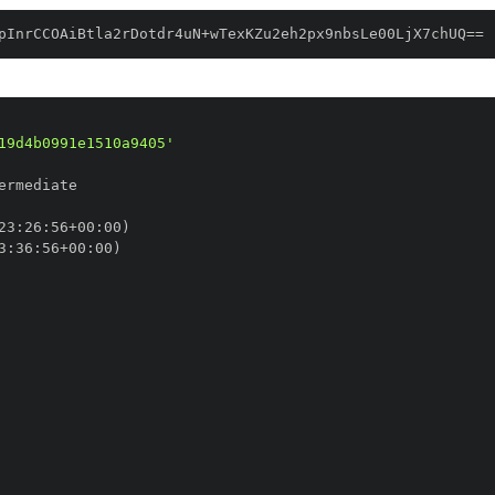
pInrCCOAiBtla2rDotdr4uN+wTexKZu2eh2px9nbsLe00LjX7chUQ==
19d4b0991e1510a9405'
23
:
26
:
56+00
:
3
:
36
:
56+00
: