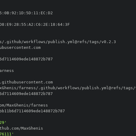
5
:
0B
:
92
:
1D
:
5D
:
11
:
EC
:
D8
:
E9
:
28
:
55
:
A2
:
C6
:
2E
:
18
:
64
:
29'
76111'