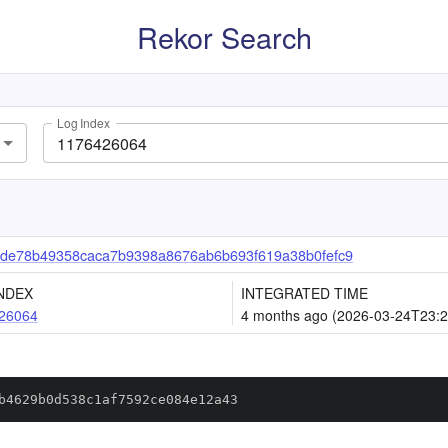
Rekor Search
Log Index
de78b49358caca7b9398a8676ab6b693f619a38b0fefc9
NDEX
INTEGRATED TIME
26064
4 months ago (2026-03-24T23:2
b4629b0d538c1af7592ce084e12a43