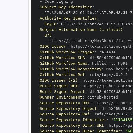
-
Subject Key Identifier
:
-
 27
:
32
:
8A
:
0F
:
8C
:
61
:
D6
:
C1
:
A7
:
DB
:
48
:
51
:
7
Authority Key Identifier
:
keyid
:
 DF
:
D3
:
E9
:
CF
:
56
:
24
:
11
:
96
:
F9
:
A8
:
Subject Alternative Name (critical)
:
url
:
-
 https
:
OIDC Issuer
:
 https
:
GitHub Workflow Trigger
:
GitHub Workflow SHA
:
GitHub Workflow Name
:
GitHub Workflow Repository
:
GitHub Workflow Ref
:
OIDC Issuer (v2)
:
 https
:
Build Signer URI
:
 https
:
Build Signer Digest
:
Runner Environment
:
 github
-
Source Repository URI
:
 https
:
Source Repository Digest
:
Source Repository Ref
:
Source Repository Identifier
:
'11134155
Source Repository Owner URI
:
 https
:
Source Repository Owner Identifier
:
'60