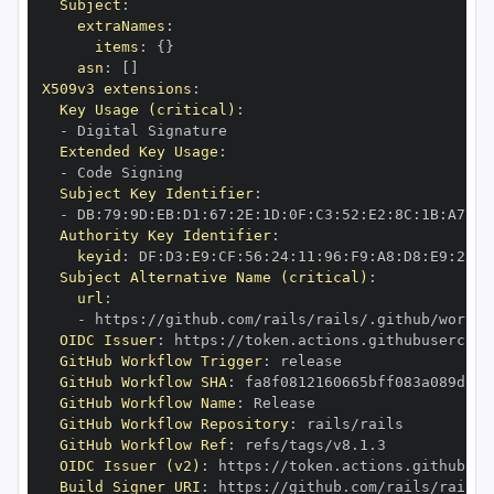
Subject
:
extraNames
:
items
:
{
}
asn
:
[
]
X509v3 extensions
:
Key Usage (critical)
:
-
Extended Key Usage
:
-
Subject Key Identifier
:
-
 DB
:
79
:
9D
:
EB
:
D1
:
67
:
2E
:
1D
:
0F
:
C3
:
52
:
E2
:
8C
:
1B
:
A7
:
02
Authority Key Identifier
:
keyid
:
 DF
:
D3
:
E9
:
CF
:
56
:
24
:
11
:
96
:
F9
:
A8
:
D8
:
E9
:
28
:
5
Subject Alternative Name (critical)
:
url
:
-
 https
:
OIDC Issuer
:
 https
:
GitHub Workflow Trigger
:
GitHub Workflow SHA
:
GitHub Workflow Name
:
GitHub Workflow Repository
:
GitHub Workflow Ref
:
OIDC Issuer (v2)
:
 https
:
Build Signer URI
:
 https
: