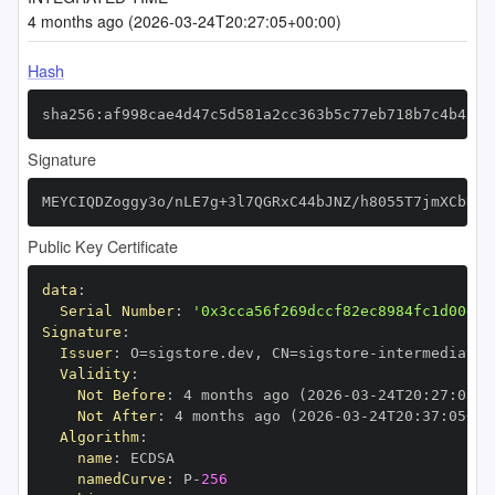
4 months ago (2026-03-24T20:27:05+00:00)
Hash
sha256:af998cae4d47c5d581a2cc363b5c77eb718b7c4b4574
Signature
MEYCIQDZoggy3o/nLE7g+3l7QGRxC44bJNZ/h8055T7jmXCbKQI
Public Key Certificate
data
:
Serial Number
:
'0x3cca56f269dccf82ec8984fc1d00de4
Signature
:
Issuer
:
 O=sigstore.dev
,
 CN=sigstore
-
Validity
:
Not Before
:
 4 months ago (2026
-
03
-
24T20
:
27
:
05+0
Not After
:
 4 months ago (2026
-
03
-
24T20
:
37
:
05+00
Algorithm
:
name
:
namedCurve
:
 P
-
256