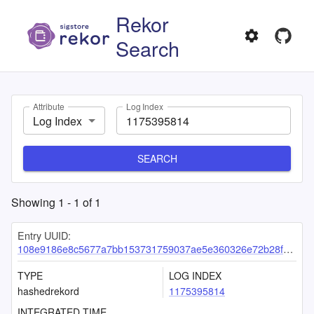
Rekor
Search
Attribute
Log Index
Log Index
SEARCH
Showing
1
-
1
of
1
Entry UUID:
108e9186e8c5677a7bb153731759037ae5e360326e72b28fb0ee45ce365be6e316b4cf75b86c443f
TYPE
LOG INDEX
hashedrekord
1175395814
INTEGRATED TIME