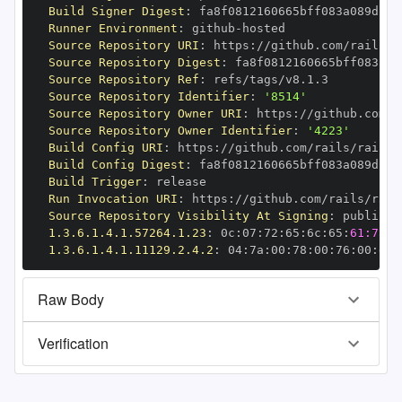
Build Signer Digest
:
Runner Environment
:
 github
-
Source Repository URI
:
 https
:
Source Repository Digest
:
Source Repository Ref
:
Source Repository Identifier
:
'8514'
Source Repository Owner URI
:
 https
:
Source Repository Owner Identifier
:
'4223'
Build Config URI
:
 https
:
Build Config Digest
:
Build Trigger
:
Run Invocation URI
:
 https
:
Source Repository Visibility At Signing
:
1.3.6.1.4.1.57264.1.23
:
 0c
:
07
:
72
:
65
:
6c
:
65
:
61:73:6
1.3.6.1.4.1.11129.2.4.2
:
 04
:
7a
:
00
:
78
:
00
:
76
:
00
:
dd
:
Raw Body
Verification