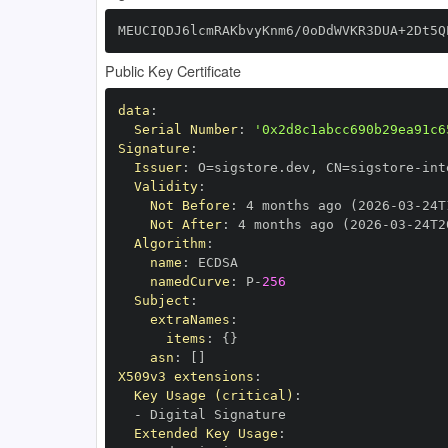
MEUCIQDJ6lcmRAKbvyKnm6/0oDdWVKR3DUA+2Dt5Q
Public Key Certificate
data
:
Serial Number
:
'0x2d8c1abcc690b29ea91c6
Signature
:
Issuer
:
 O=sigstore.dev
,
 CN=sigstore
-
Validity
:
Not Before
:
 4 months ago (2026
-
03
-
24T
Not After
:
 4 months ago (2026
-
03
-
24T2
Algorithm
:
name
:
namedCurve
:
 P
-
256
Subject
:
extraNames
:
items
:
{
}
asn
:
[
]
X509v3 extensions
:
Key Usage (critical)
:
-
Extended Key Usage
: