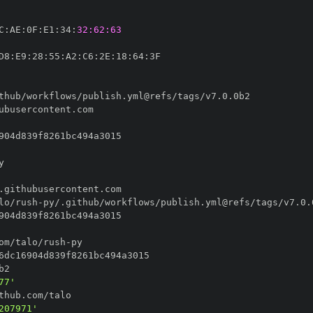
C
:
AE
:
0F
:
E1
:
34
:
32:62:63
D8
:
E9
:
28
:
55
:
A2
:
C6
:
2E
:
18
:
64
:
lo/rush
-
om/talo/rush
-
77'
207971'