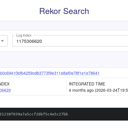
Rekor Search
Log Index
b0c69410bfb4259cdb3773f9e311e8af0e78f1e1e78641
NDEX
INTEGRATED TIME
06620
4 months ago (2026-03-24T19:5
31238f659a7a5ccf20bf5c4e5c27bb