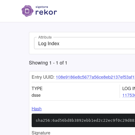
Attribute
Log Index
Showing
1
-
1
of
1
Entry UUID:
108e9186e8c5677a56ce8eb2137ef53af1
TYPE
LOG I
dsse
11753
Hash
sha256:6ad56bd8b3892ebb1ed2c22ec9f0c29d88
Signature