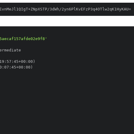
EvnMeJl1QIgT+ZNpXSTP/3dWh/2yn6PlKvEFzP3q4OTlw2qK1HyKAU=
5aecaf157afde02e9f8'
19
:
57
:
45+00
:
0
:
07
:
45+00
: