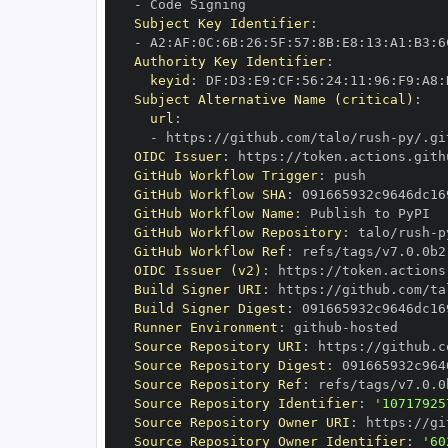
-
Subject Key Identifier
:
-
 A2
:
AF
:
0C
:
6B
:
26
:
5F
:
57
:
8B
:
E8
:
13
:
A1
:
B3
:
6
Authority Key Identifier
:
keyid
:
 DF
:
D3
:
E9
:
CF
:
56
:
24
:
11
:
96
:
F9
:
A8
:
Subject Alternative Name (critical)
:
url
:
-
 https
:
//github.com/talo/rush
-
OIDC Issuer
:
 https
:
GitHub Workflow Trigger
:
GitHub Workflow SHA
:
GitHub Workflow Name
:
GitHub Workflow Repository
:
 talo/rush
-
GitHub Workflow Ref
:
OIDC Issuer (v2)
:
 https
:
Build Signer URI
:
 https
:
//github.com/ta
Build Signer Digest
:
Runner Environment
:
 github
-
Source Repository URI
:
 https
:
//github.c
Source Repository Digest
:
Source Repository Ref
:
Source Repository Identifier
:
'10717925
Source Repository Owner URI
:
 https
:
Source Repository Owner Identifier
:
'60