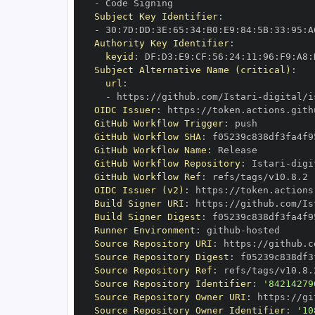
-
Subject Key Identifier
:
-
 30
:
7D
:
DD
:
3E
:
65
:
34
:
B0
:
E9
:
84
:
5B
:
33
:
95
:
A
Authority Key Identifier
:
keyid
:
 DF
:
D3
:
E9
:
CF
:
56
:
24
:
11
:
96
:
F9
:
A8
:
Subject Alternative Name (critical)
:
url
:
-
 https
:
//github.com/Istari
-
digital/i
OIDC Issuer
:
 https
:
GitHub Workflow Trigger
:
GitHub Workflow SHA
:
GitHub Workflow Name
:
GitHub Workflow Repository
:
 Istari
-
digi
GitHub Workflow Ref
:
OIDC Issuer (v2)
:
 https
:
Build Signer URI
:
 https
:
//github.com/Is
Build Signer Digest
:
Runner Environment
:
 github
-
Source Repository URI
:
 https
:
//github.c
Source Repository Digest
:
Source Repository Ref
:
Source Repository Identifier
:
'84214279
Source Repository Owner URI
:
 https
:
//gi
Source Repository Owner Identifier
:
'10