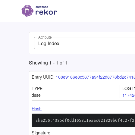
Attribute
Log Index
Showing
1
-
1
of
1
Entry UUID:
108e9186e8c5677a94f22d8776bd2c741
TYPE
LOG I
dsse
11742
Hash
sha256:4335df0dd165311eaac021829b6f4c27f2
Signature