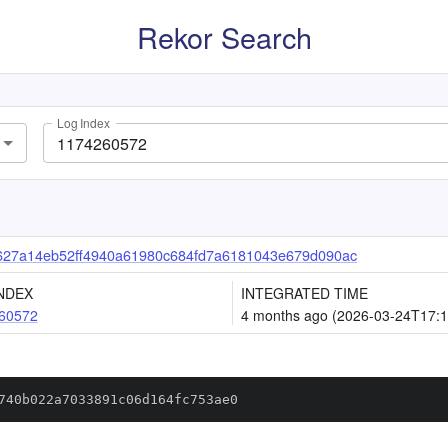
Rekor Search
Log Index
627a14eb52ff4940a61980c684fd7a6181043e679d090ac
NDEX
INTEGRATED TIME
60572
4 months ago (2026-03-24T17:1
740b022a7033891c06d164fc753ae0