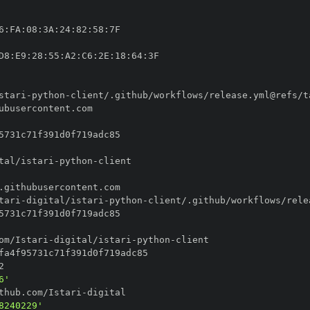
6
:
FA
:
08
:
3A
:
24
:
82
:
58
:
D8
:
E9
:
28
:
55
:
A2
:
C6
:
2E
:
18
:
64
:
stari
-
python
-
tal/istari
-
python
-
tari
-
digital/istari
-
python
-
om/Istari
-
digital/istari
-
python
-
6'
thub.com/Istari
-
8240229'