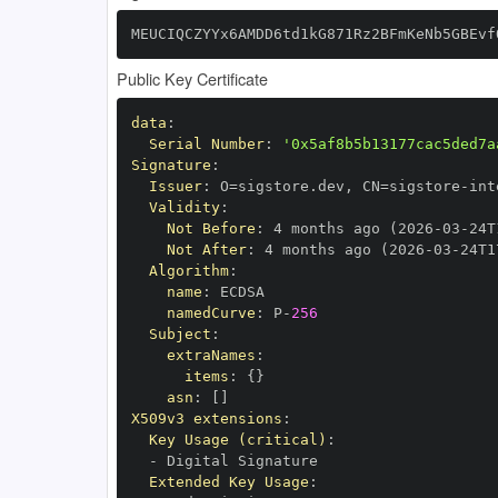
MEUCIQCZYYx6AMDD6td1kG871Rz2BFmKeNb5GBEvf
Public Key Certificate
data
:
Serial Number
:
'0x5af8b5b13177cac5ded7a
Signature
:
Issuer
:
 O=sigstore.dev
,
 CN=sigstore
-
Validity
:
Not Before
:
 4 months ago (2026
-
03
-
24T
Not After
:
 4 months ago (2026
-
03
-
24T1
Algorithm
:
name
:
namedCurve
:
 P
-
256
Subject
:
extraNames
:
items
:
{
}
asn
:
[
]
X509v3 extensions
:
Key Usage (critical)
:
-
Extended Key Usage
: