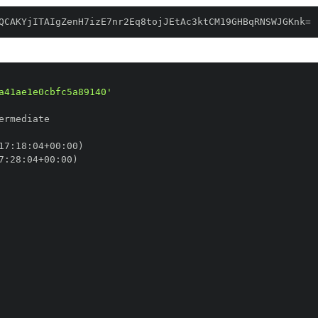
QCAKYjITAIgZenH7izE7nr2Eq8tojJEtAc3ktCM19GHBqRNSWJGKnk=
a41ae1e0cbfc5a89140'
17
:
18
:
04+00
:
7
:
28
:
04+00
: