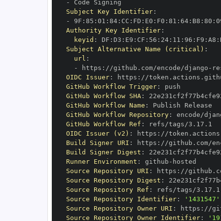
-
Subject Key Identifier
:
-
 9F
:
85
:
01
:
84
:
CC
:
FD
:
E0
:
F0
:
81
:
64
:
B8
:
80
:
0
Authority Key Identifier
:
keyid
:
 DF
:
D3
:
E9
:
CF
:
56
:
24
:
11
:
96
:
F9
:
A8
:
Subject Alternative Name (critical)
:
url
:
-
 https
:
//github.com/encode/django
-
re
OIDC Issuer
:
 https
:
GitHub Workflow Trigger
:
GitHub Workflow SHA
:
GitHub Workflow Name
:
GitHub Workflow Repository
:
 encode/djan
GitHub Workflow Ref
:
OIDC Issuer (v2)
:
 https
:
Build Signer URI
:
 https
:
//github.com/en
Build Signer Digest
:
Runner Environment
:
 github
-
Source Repository URI
:
 https
:
//github.c
Source Repository Digest
:
Source Repository Ref
:
Source Repository Identifier
:
'1431547'
Source Repository Owner URI
:
 https
:
Source Repository Owner Identifier
:
'19