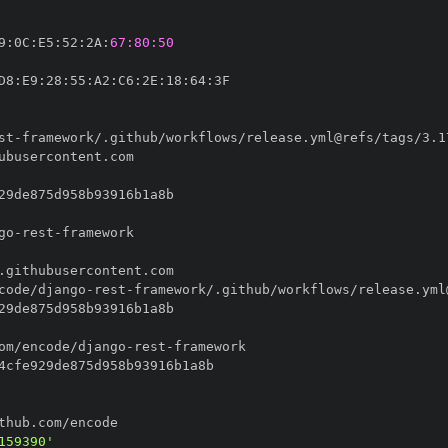
9
:
0C
:
E5
:
52
:
2A
:
67:80:50
D8
:
E9
:
28
:
55
:
A2
:
C6
:
2E
:
18
:
64
:
st
-
go
-
rest
-
code/django
-
rest
-
om/encode/django
-
rest
-
159390'