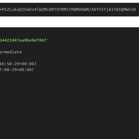
+PtZLxEaQIhAOx9lWZMz0RTOYRM1YRBMXOWM/X6fS5YjA1Ym5QMWn1H
b4422d47aa8be9ef847'
16
:
58
:
29+00
:
7
:
08
:
29+00
: