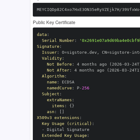
MEYCIQDp82C4xo7HxE3ON35eRyVZEjk7H/39VfxWo
Public Key Certificate
data
:
Serial Number
:
'0x2691e07a9d69ba4e0cbf9
Signature
:
Issuer
:
 O=sigstore.dev
,
 CN=sigstore
-
Validity
:
Not Before
:
 4 months ago (2026
-
03
-
24T
Not After
:
 4 months ago (2026
-
03
-
24T1
Algorithm
:
name
:
namedCurve
:
 P
-
256
Subject
:
extraNames
:
items
:
{
}
asn
:
[
]
X509v3 extensions
:
Key Usage (critical)
:
-
Extended Key Usage
: