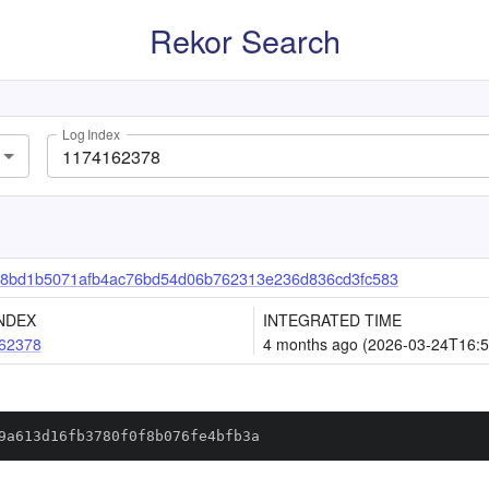
Rekor Search
Log Index
8bd1b5071afb4ac76bd54d06b762313e236d836cd3fc583
NDEX
INTEGRATED TIME
62378
4 months ago (2026-03-24T16:5
9a613d16fb3780f0f8b076fe4bfb3a