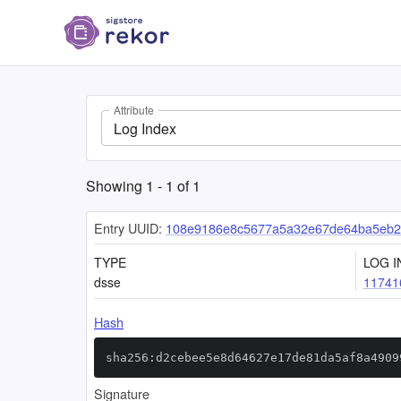
Attribute
Log Index
Showing
1
-
1
of
1
Entry UUID:
108e9186e8c5677a5a32e67de64ba5eb2
TYPE
LOG I
dsse
11741
Hash
sha256:d2cebee5e8d64627e17de81da5af8a4909
Signature