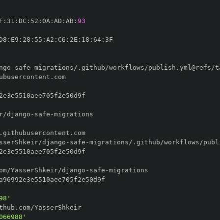
F
:
31
:
DC
:
52
:
0A
:
AD
:
AB
:
93
D8
:
E9
:
28
:
55
:
A2
:
C6
:
2E
:
18
:
64
:
ngo
-
safe
-
r/django
-
safe
-
sserShkeir/django
-
safe
-
om/YasserShkeir/django
-
safe
-
98'
066988'