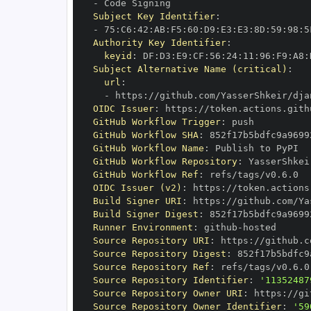
-
Subject Key Identifier
:
-
 75
:
C6
:
42
:
AB
:
F5
:
60
:
D9
:
E3
:
E3
:
8D
:
59
:
98
:
5
Authority Key Identifier
:
keyid
:
 DF
:
D3
:
E9
:
CF
:
56
:
24
:
11
:
96
:
F9
:
A8
:
Subject Alternative Name (critical)
:
url
:
-
 https
:
//github.com/YasserShkeir/dja
OIDC Issuer
:
 https
:
GitHub Workflow Trigger
:
GitHub Workflow SHA
:
GitHub Workflow Name
:
GitHub Workflow Repository
:
 YasserShkei
GitHub Workflow Ref
:
OIDC Issuer (v2)
:
 https
:
Build Signer URI
:
 https
:
//github.com/Ya
Build Signer Digest
:
Runner Environment
:
 github
-
Source Repository URI
:
 https
:
//github.c
Source Repository Digest
:
Source Repository Ref
:
Source Repository Identifier
:
'11352487
Source Repository Owner URI
:
 https
:
Source Repository Owner Identifier
:
'59