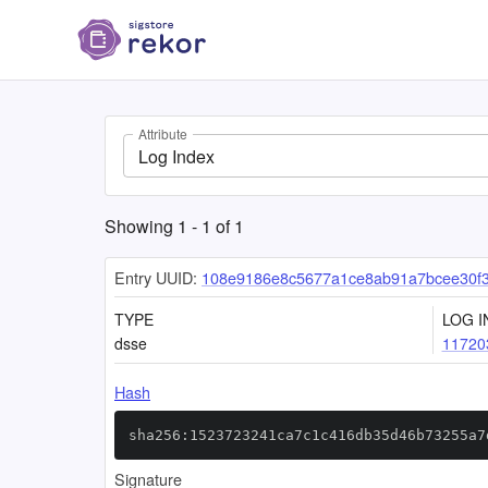
Attribute
Log Index
Showing
1
-
1
of
1
Entry UUID:
108e9186e8c5677a1ce8ab91a7bcee30f
TYPE
LOG I
dsse
11720
Hash
sha256:1523723241ca7c1c416db35d46b73255a7
Signature