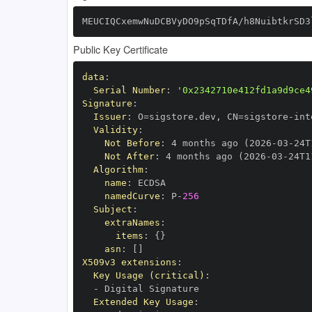
MEUCIQCxemwNuDCBVyDO9pSqTDfA/h8NuibtkrSD3
Public Key Certificate
data
:
Serial Number
:
'0x2342710e412fd1a9d9ce4
Signature
:
Issuer
:
 O=sigstore.dev
,
 CN=sigstore
-
Validity
:
Not Before
:
 4 months ago (2026
-
03
-
24T
Not After
:
 4 months ago (2026
-
03
-
24T1
Algorithm
:
name
:
namedCurve
:
 P
-
256
Subject
:
extraNames
:
items
:
{
}
asn
:
[
]
X509v3 extensions
:
Key Usage (critical)
:
-
Extended Key Usage
: