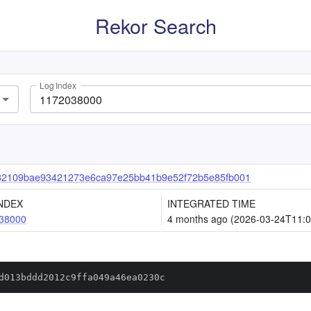
Rekor Search
Log Index
32109bae93421273e6ca97e25bb41b9e52f72b5e85fb001
NDEX
INTEGRATED TIME
38000
4 months ago (2026-03-24T11:0
d013bddd2012c9ffa049a46ea0230c