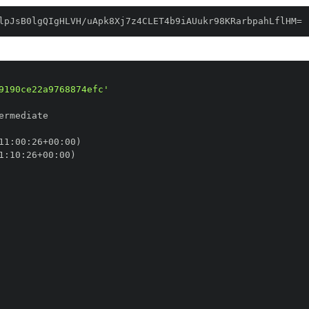
lpJsB0lgQIgHLVH/uApk8Xj7z4CLET4b9iAUukr98KRarbpahLflHM=
9190ce22a9768874efc'
11
:
00
:
26+00
:
1
:
10
:
26+00
: